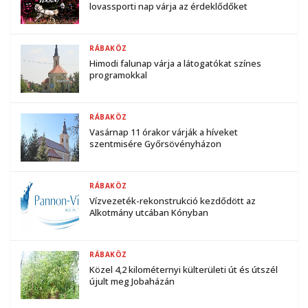
lovassporti nap várja az érdeklődőket
RÁBAKÖZ
Himodi falunap várja a látogatókat színes
programokkal
RÁBAKÖZ
Vasárnap 11 órakor várják a híveket
szentmisére Győrsövényházon
RÁBAKÖZ
Vízvezeték-rekonstrukció kezdődött az
Alkotmány utcában Kónyban
RÁBAKÖZ
Közel 4,2 kilométernyi külterületi út és útszél
újult meg Jobaházán