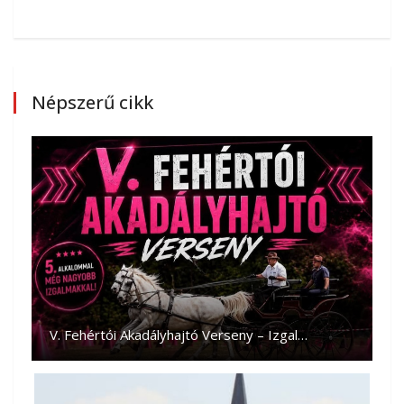
Népszerű cikk
V. Fehértói Akadályhajtó Verseny – Izgal…