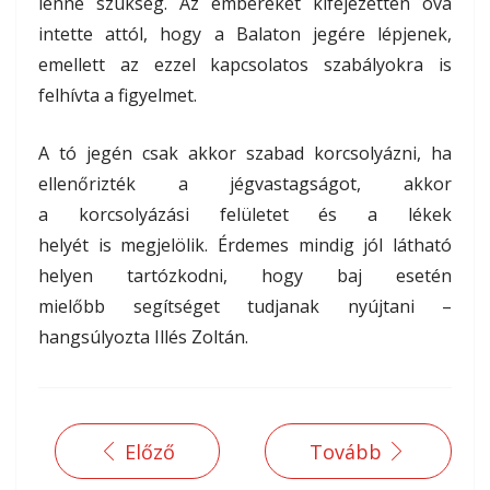
lenne szükség. Az embereket kifejezetten óva
intette attól, hogy a Balaton jegére lépjenek,
emellett az ezzel kapcsolatos szabályokra is
felhívta a figyelmet.
A tó jegén csak akkor szabad korcsolyázni, ha
ellenőrizték a jégvastagságot, akkor
a korcsolyázási felületet és a lékek
helyét is megjelölik. Érdemes mindig jól látható
helyen tartózkodni, hogy baj esetén
mielőbb segítséget tudjanak nyújtani –
hangsúlyozta Illés Zoltán.
Előző
Tovább