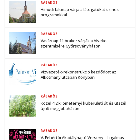
RÁBAKÖZ
Himodi falunap várja a látogatókat színes
programokkal
RÁBAKÖZ
Vasárnap 11 órakor várják a híveket
szentmisére Győrsövényházon
RÁBAKÖZ
Vízvezeték-rekonstrukció kezdődött az
Alkotmány utcában Kónyban
RÁBAKÖZ
Közel 4,2 kilométernyi külterületi út és útszél
újult meg Jobaházán
RÁBAKÖZ
V. Fehértói Akadályhajtó Verseny – Izgalmas