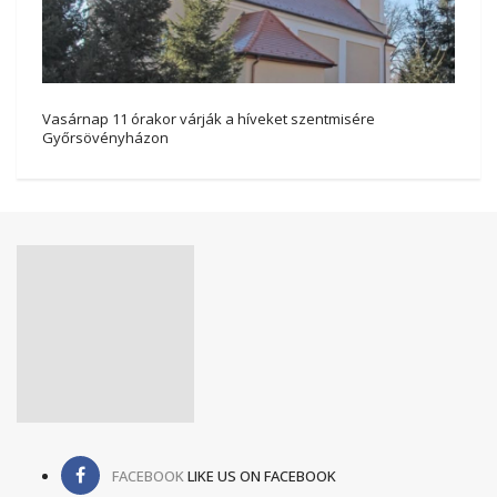
Vasárnap 11 órakor várják a híveket szentmisére
Győrsövényházon
FACEBOOK
LIKE US ON FACEBOOK