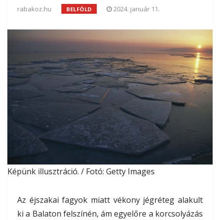
rabakoz.hu
2024. január 11.
BELFÖLD
Képünk illusztráció. / Fotó: Getty Images
Az éjszakai fagyok miatt vékony jégréteg alakult
ki a Balaton felszínén, ám egyelőre a korcsolyázás