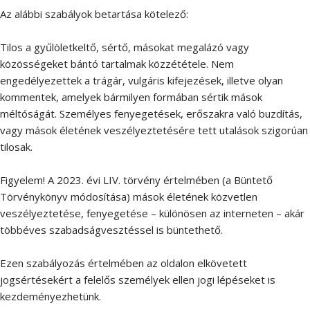
Az alábbi szabályok betartása kötelező:
Tilos a gyűlöletkeltő, sértő, másokat megalázó vagy
közösségeket bántó tartalmak közzététele. Nem
engedélyezettek a trágár, vulgáris kifejezések, illetve olyan
kommentek, amelyek bármilyen formában sértik mások
méltóságát. Személyes fenyegetések, erőszakra való buzdítás,
vagy mások életének veszélyeztetésére tett utalások szigorúan
tilosak.
Figyelem! A 2023. évi LIV. törvény értelmében (a Büntető
Törvénykönyv módosítása) mások életének közvetlen
veszélyeztetése, fenyegetése – különösen az interneten – akár
többéves szabadságvesztéssel is büntethető.
Ezen szabályozás értelmében az oldalon elkövetett
jogsértésekért a felelős személyek ellen jogi lépéseket is
kezdeményezhetünk.