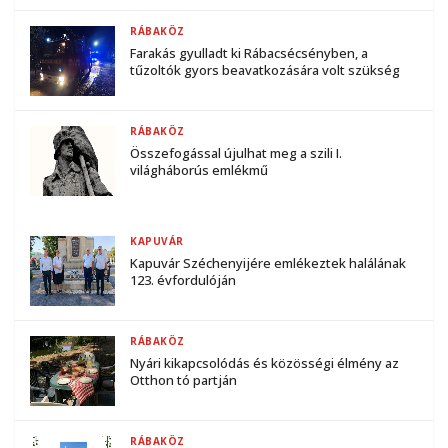
RÁBAKÖZ
Farakás gyulladt ki Rábacsécsényben, a
tűzoltók gyors beavatkozására volt szükség
RÁBAKÖZ
Összefogással újulhat meg a szili I.
világháborús emlékmű
KAPUVÁR
Kapuvár Széchenyijére emlékeztek halálának
123. évfordulóján
RÁBAKÖZ
Nyári kikapcsolódás és közösségi élmény az
Otthon tó partján
RÁBAKÖZ