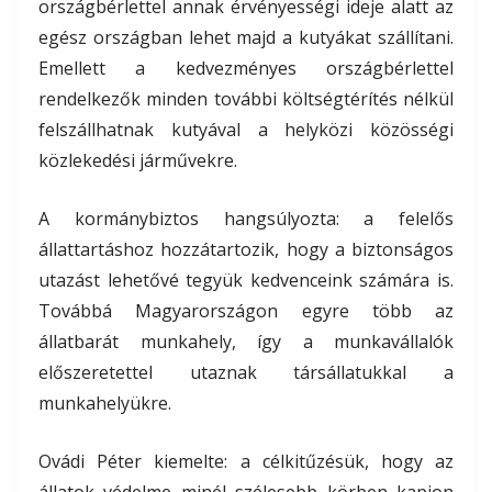
országbérlettel annak érvényességi ideje alatt az
egész országban lehet majd a kutyákat szállítani.
Emellett a kedvezményes országbérlettel
rendelkezők minden további költségtérítés nélkül
felszállhatnak kutyával a helyközi közösségi
közlekedési járművekre.
A kormánybiztos hangsúlyozta: a felelős
állattartáshoz hozzátartozik, hogy a biztonságos
utazást lehetővé tegyük kedvenceink számára is.
Továbbá Magyarországon egyre több az
állatbarát munkahely, így a munkavállalók
előszeretettel utaznak társállatukkal a
munkahelyükre.
Ovádi Péter kiemelte: a célkitűzésük, hogy az
állatok védelme minél szélesebb körben kapjon