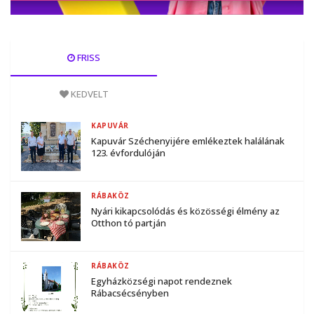
FRISS
KEDVELT
KAPUVÁR
Kapuvár Széchenyijére emlékeztek halálának
123. évfordulóján
RÁBAKÖZ
Nyári kikapcsolódás és közösségi élmény az
Otthon tó partján
RÁBAKÖZ
Egyházközségi napot rendeznek
Rábacsécsényben