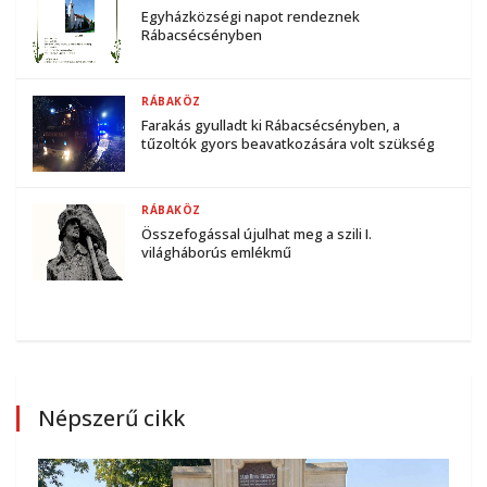
Egyházközségi napot rendeznek
Rábacsécsényben
RÁBAKÖZ
Farakás gyulladt ki Rábacsécsényben, a
tűzoltók gyors beavatkozására volt szükség
RÁBAKÖZ
Összefogással újulhat meg a szili I.
világháborús emlékmű
Népszerű cikk