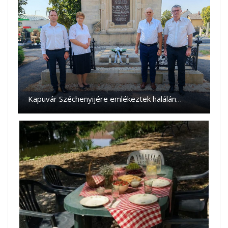
Kapuvár Széchenyijére emlékeztek halálán…