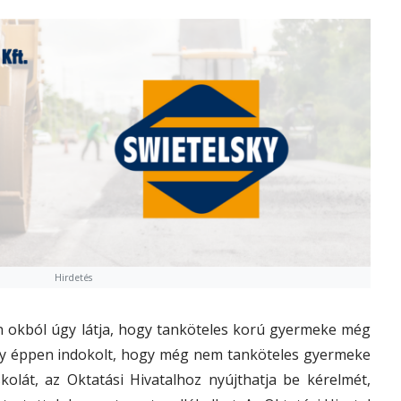
Hirdetés
n okból úgy látja, hogy tanköteles korú gyermeke még
agy éppen indokolt, hogy még nem tanköteles gyermeke
olát, az Oktatási Hivatalhoz nyújthatja be kérelmét,