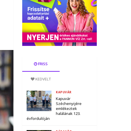
FRISS
KEDVELT
KAPUVÁR
Kapuvár
Széchenyijére
emlékeztek
halálának 123.
évfordulóján