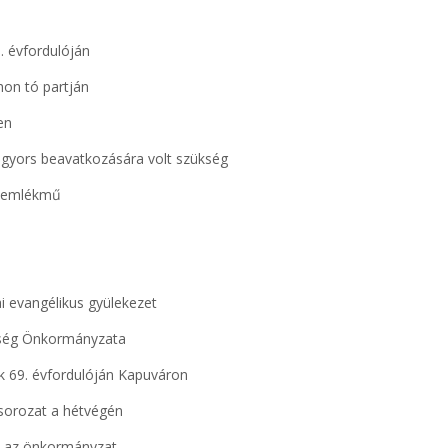
. évfordulóján
hon tó partján
en
 gyors beavatkozására volt szükség
ús emlékmű
ai evangélikus gyülekezet
özség Önkormányzata
k 69. évfordulóján Kapuváron
a sorozat a hétvégén
ja az önkormányzat