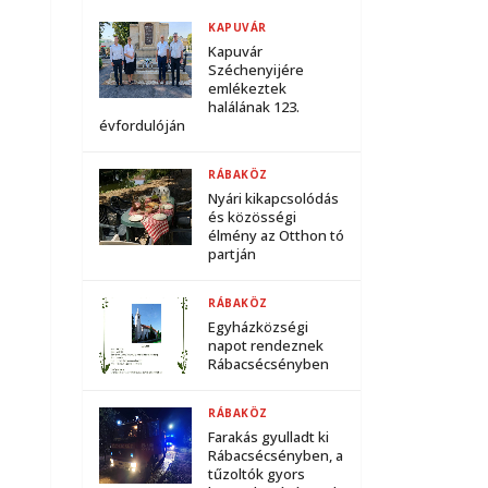
KAPUVÁR
Kapuvár
Széchenyijére
emlékeztek
halálának 123.
évfordulóján
RÁBAKÖZ
Nyári kikapcsolódás
és közösségi
élmény az Otthon tó
partján
RÁBAKÖZ
Egyházközségi
napot rendeznek
Rábacsécsényben
RÁBAKÖZ
Farakás gyulladt ki
Rábacsécsényben, a
tűzoltók gyors