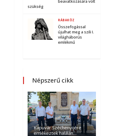
beavatkozására volt
szükség
RÁBAKÖZ
Összefogással
újulhat meg a szili I.
világháborús
emlékmű
Népszerű cikk
Kapuvár Széchenyijére
emlékeztek halálán…