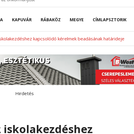
NA
KAPUVÁR
RÁBAKÖZ
MEGYE
CÍMLAPSZTORIK
 iskolakezdéshez kapcsolódó kérelmek beadásának határideje
Hirdetés
z iskolakezdéshez