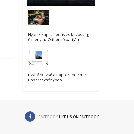
Nyári kikapcsolódás és közösségi
élmény az Otthon tó partján
Egyházközségi napot rendeznek
Rábacsécsényben
FACEBOOK
LIKE US ON FACEBOOK