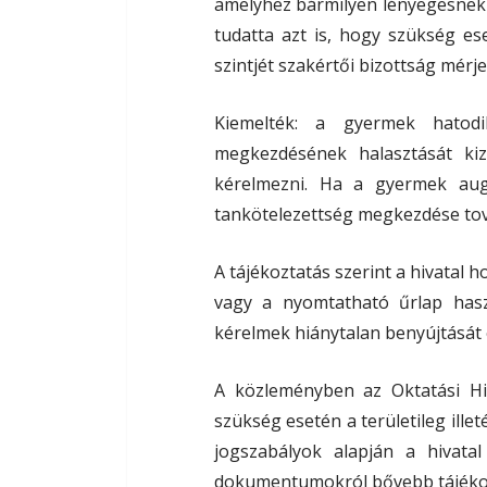
amelyhez bármilyen lényegesnek 
tudatta azt is, hogy szükség e
szintjét szakértői bizottság mérje 
Kiemelték: a gyermek hatodi
megkezdésének halasztását kiz
kérelmezni. Ha a gyermek augu
tankötelezettség megkezdése to
A tájékoztatás szerint a hivatal 
vagy a nyomtatható űrlap hasz
kérelmek hiánytalan benyújtását é
A közleményben az Oktatási Hiv
szükség esetén a területileg ille
jogszabályok alapján a hivata
dokumentumokról bővebb tájékozt