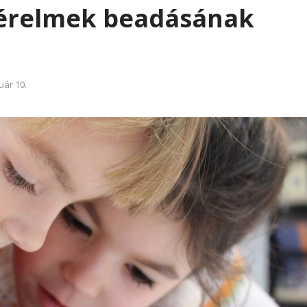
érelmek beadásának
uár 10.