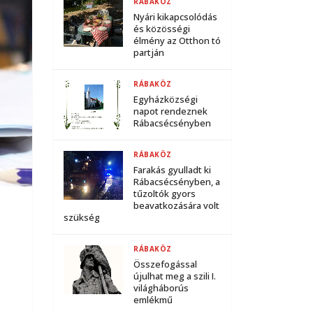
RÁBAKÖZ
Nyári kikapcsolódás
és közösségi
élmény az Otthon tó
partján
RÁBAKÖZ
Egyházközségi
napot rendeznek
Rábacsécsényben
RÁBAKÖZ
Farakás gyulladt ki
Rábacsécsényben, a
tűzoltók gyors
beavatkozására volt
szükség
RÁBAKÖZ
Összefogással
újulhat meg a szili I.
világháborús
emlékmű