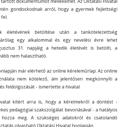
tartott dokumentumot mellékelhet. Az Oktatási Hivatal
setén gondoskodnak arról, hogy a gyermek fejlettségi
fel.
k életévének betöltése után a tankötelezettség
árólag egy alkalommal és egy nevelési évre lehet
sztus 31. napjáig a hetedik életévét is betölti, a
vább nem halasztható.
honlapján már elérhető az online kéreleműrlap. Az online
nálata nem kötelező, ám jelentősen megkönnyíti a
s feldolgozását - ismertette a hivatal.
atal kitért arra is, hogy a kérelmekről a döntést -
tékes pedagógiai szakszolgálat bevonásával - a hatályos
l hozza meg. A szükséges adatokról és csatolandó
atás olvasható Oktatási Hivatal honlapján.