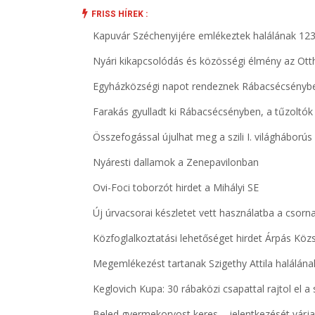
FRISS HÍREK :
Kapuvár Széchenyijére emlékeztek halálának 123
Nyári kikapcsolódás és közösségi élmény az Ott
Egyházközségi napot rendeznek Rábacsécsényb
Farakás gyulladt ki Rábacsécsényben, a tűzoltók
Összefogással újulhat meg a szili I. világhábor
Nyáresti dallamok a Zenepavilonban
Ovi-Foci toborzót hirdet a Mihályi SE
Új úrvacsorai készletet vett használatba a csorn
Közfoglalkoztatási lehetőséget hirdet Árpás K
Megemlékezést tartanak Szigethy Attila halálána
Keglovich Kupa: 30 rábaközi csapattal rajtol el 
Beled gyermekorvost keres – jelentkezését vár