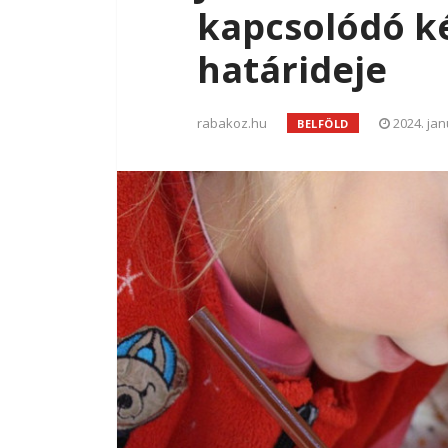
kapcsolódó k
határideje
rabakoz.hu
2024. jan
BELFÖLD