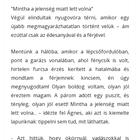
"Mintha a jelenség miatt lett volna"
Végül elindultak nyugovóra térni, amikor egy
újabb megmagyarázhatatlan történt velük – ám
ezúttal csak az édesanyával és a férjével.
Mentünk a hálóba, amikor a lépcsőfordulóban,
pont a garázs vonalában, ahol fénycsík is volt,
hirtelen furcsa érzés kerített a hatalmába és
mondtam a férjemnek: kincsem, én úgy
megnyugodtam! Olyan boldog voltam, olyan jól
éreztem magam. A párom adott egy puszit, és
tényleg, olyan jól esett! Mintha a jelenség miatt
lett volna... – idézte fel Ágnes, aki azt is kiemelte
lapunknak: tippelni sem tud, mit láthattak.
- Azt hittük, hogy ökörnyál, vadászokkal is