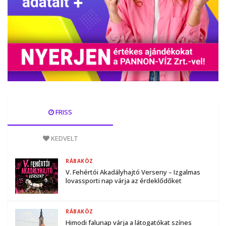
FRISS
KEDVELT
RÁBAKÖZ
V. Fehértói Akadályhajtó Verseny – Izgalmas
lovassporti nap várja az érdeklődőket
RÁBAKÖZ
Himodi falunap várja a látogatókat színes