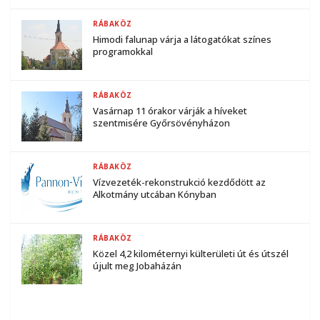
RÁBAKÖZ
Himodi falunap várja a látogatókat színes
programokkal
RÁBAKÖZ
Vasárnap 11 órakor várják a híveket
szentmisére Győrsövényházon
RÁBAKÖZ
Vízvezeték-rekonstrukció kezdődött az
Alkotmány utcában Kónyban
RÁBAKÖZ
Közel 4,2 kilométernyi külterületi út és útszél
újult meg Jobaházán