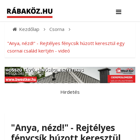
Kezdőlap
Csorna
"Anya, nézd!" - Rejtélyes fénycsík húzott keresztül egy
csornai család kertjén - videó
Hirdetés
"Anya, nézd!" - Rejtélyes
fénycsík húzott keresztül