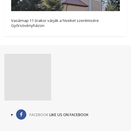
Vasárnap 11 órakor várják a híveket szentmisére
Győrsövényházon
FACEBOOK
LIKE US ON FACEBOOK