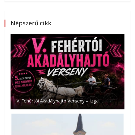
Népszerű cikk
V. Fehértói Akadályhajtó Verseny – Izgal…