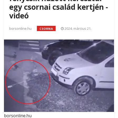
egy csornai család kertjén -
videó
borsonline.hu
2024. március 21.
CSORNA
borsonline.hu