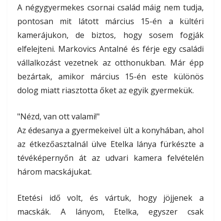
A négygyermekes csornai család máig nem tudja,
pontosan mit látott március 15-én a kültéri
kamerájukon, de biztos, hogy sosem fogják
elfelejteni. Markovics Antalné és férje egy családi
vállalkozást vezetnek az otthonukban. Már épp
bezártak, amikor március 15-én este különös
dolog miatt riasztotta őket az egyik gyermekük.
"Nézd, van ott valami!"
Az édesanya a gyermekeivel ült a konyhában, ahol
az étkezőasztalnál ülve Etelka lánya fürkészte a
tévéképernyőn át az udvari kamera felvételén
három macskájukat.
Etetési idő volt, és vártuk, hogy jöjjenek a
macskák. A lányom, Etelka, egyszer csak