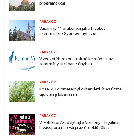
programokkal
RÁBAKÖZ
Vasárnap 11 órakor várják a híveket
szentmisére Győrsövényházon
RÁBAKÖZ
Vízvezeték-rekonstrukció kezdődött az
Alkotmány utcában Kónyban
RÁBAKÖZ
Közel 4,2 kilométernyi külterületi út és útszél
újult meg Jobaházán
RÁBAKÖZ
V. Fehértói Akadályhajtó Verseny – Izgalmas
lovassporti nap várja az érdeklődőket