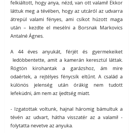
felkiáltott, hogy anya, nézd, van ott valami! Ekkor
láttuk meg a tévében, hogy az utcáról az udvarra
átrepül valami fényes, ami csíkot húzott maga
után – kezdte el mesélni a Borsnak Markovics
Antalné Ágnes.
A 44 éves anyukát, férjét és gyermekeiket
ledöbbentette, amit a kamerán keresztül láttak.
Rögtön kirohantak a garázshoz, ám mire
odaértek, a rejtélyes fénycsík eltűnt. A család a
különös jelenség után órákig nem tudott
lefeküdni, ám nem az ijedtség miatt.
- Izgatottak voltunk, hajnal háromig bámultuk a
tévén az udvart, hátha visszatér az a valami! -
folytatta nevetve az anyuka.