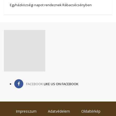
Egyházközségi napot rendeznek Rábacsécsényben
FACEBOOK
LIKE US ON FACEBOOK
Impresszum
Adatvédelem
Oldaltérkép