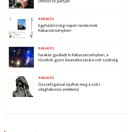
Otthon tó partján
RÁBAKÖZ
Egyházközségi napot rendeznek
Rábacsécsényben
RÁBAKÖZ
Farakás gyulladt ki Rábacsécsényben, a
tűzoltók gyors beavatkozására volt szükség
RÁBAKÖZ
Összefogással újulhat meg a szili I.
világháborús emlékmű