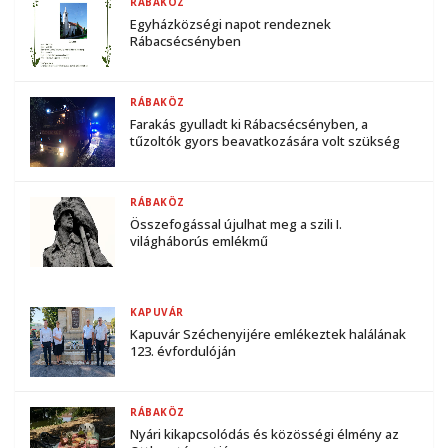
RÁBAKÖZ
Egyházközségi napot rendeznek
Rábacsécsényben
RÁBAKÖZ
Farakás gyulladt ki Rábacsécsényben, a
tűzoltók gyors beavatkozására volt szükség
RÁBAKÖZ
Összefogással újulhat meg a szili I.
világháborús emlékmű
KAPUVÁR
Kapuvár Széchenyijére emlékeztek halálának
123. évfordulóján
RÁBAKÖZ
Nyári kikapcsolódás és közösségi élmény az