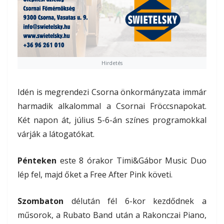
Hirdetés
Idén is megrendezi Csorna önkormányzata immár
harmadik alkalommal a Csornai Fröccsnapokat.
Két napon át, július 5-6-án színes programokkal
várják a látogatókat.
Pénteken
este 8 órakor Timi&Gábor Music Duo
lép fel, majd őket a Free After Pink követi.
Szombaton
délután fél 6-kor kezdődnek a
műsorok, a Rubato Band után a Rakonczai Piano,