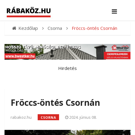
Kezdőlap
Csorna
Fröccs-öntés Csornán
Hirdetés
Fröccs-öntés Csornán
rabakoz.hu
2024. június 08.
CSORNA