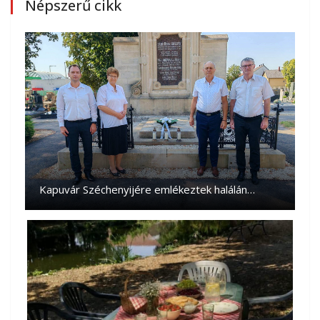
Népszerű cikk
Kapuvár Széchenyijére emlékeztek halálán…