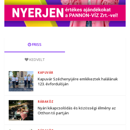
FRISS
KEDVELT
KAPUVÁR
Kapuvár Széchenyijére emlékeztek halálának
123. évfordulóján
RÁBAKÖZ
Nyári kikapcsolódás és közösségi élmény az
Otthon tó partján