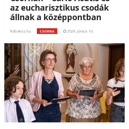
az eucharisztikus csodák
állnak a középpontban
Rábaköz.hu
2026. június 10.
CSORNA