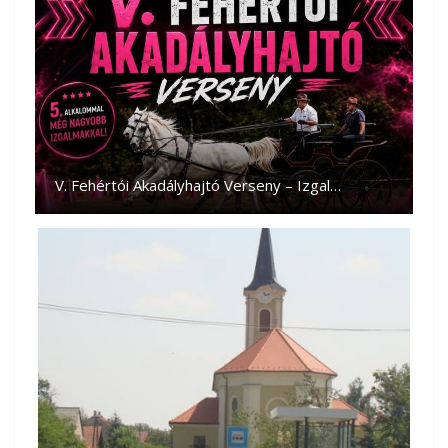
V. Fehértói Akadályhajtó Verseny – Izgal…