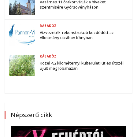
Vasárnap 11 órakor várják a híveket
szentmisére Győrsövényházon
RÁBAKÖZ
Vízvezeték-rekonstrukció kezdődött az
Alkotmány utcában Kónyban
RÁBAKÖZ
Közel 4,2 kilométernyi külterületi út és útszél
újult meg Jobaházán
Népszerű cikk