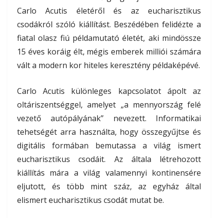
Carlo Acutis életéről és az eucharisztikus
csodákról szóló kiállítást. Beszédében felidézte a
fiatal olasz fiú példamutató életét, aki mindössze
15 éves koráig élt, mégis emberek milliói számára
vált a modern kor hiteles keresztény példaképévé.
Carlo Acutis különleges kapcsolatot ápolt az
oltáriszentséggel, amelyet „a mennyország felé
vezető autópályának” nevezett. Informatikai
tehetségét arra használta, hogy összegyűjtse és
digitális formában bemutassa a világ ismert
eucharisztikus csodáit. Az általa létrehozott
kiállítás mára a világ valamennyi kontinensére
eljutott, és több mint száz, az egyház által
elismert eucharisztikus csodát mutat be.