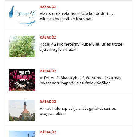
RÁBAKÖZ
Vízvezeték-rekonstrukció kezdődött az
Alkotmány utcában Kónyban
RÁBAKÖZ
Közel 4,2 kilométernyi külterületi út és útszél
újult meg Jobaházán
RÁBAKÖZ
V. Fehértói Akadályhajtó Verseny – Izgalmas
lovassporti nap várja az érdeklődőket
RÁBAKÖZ
Himodi falunap várja a látogatókat színes
programokkal
RÁBAKÖZ