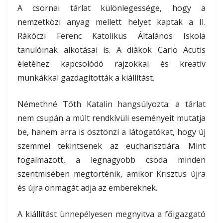
A csornai tárlat különlegessége, hogy a
nemzetközi anyag mellett helyet kaptak a II.
Rákóczi Ferenc Katolikus Általános Iskola
tanulóinak alkotásai is. A diákok Carlo Acutis
életéhez kapcsolódó rajzokkal és kreatív
munkákkal gazdagították a kiállítást.
Némethné Tóth Katalin hangsúlyozta: a tárlat
nem csupán a múlt rendkívüli eseményeit mutatja
be, hanem arra is ösztönzi a látogatókat, hogy új
szemmel tekintsenek az eucharisztiára. Mint
fogalmazott, a legnagyobb csoda minden
szentmisében megtörténik, amikor Krisztus újra
és újra önmagát adja az embereknek.
A kiállítást ünnepélyesen megnyitva a főigazgató