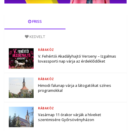
FRISS
KEDVELT
RÁBAKÖZ
V. Fehértói Akadályhajtó Verseny – Izgalmas
lovassporti nap várja az érdeklődőket
RÁBAKÖZ
Himodi falunap várja a látogatókat színes
programokkal
RÁBAKÖZ
Vasárnap 11 órakor várják a híveket
szentmisére Győrsövényházon