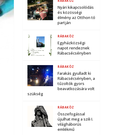
RÁBAKÖZ
Nyári kikapcsolódás
és közösségi
élmény az Otthon tó
partján
RÁBAKÖZ
Egyházközségi
napot rendeznek
Rábacsécsényben
RÁBAKÖZ
Farakás gyulladt ki
Rábacsécsényben, a
tűzoltók gyors
beavatkozására volt
szükség
RÁBAKÖZ
Összefogással
újulhat meg a szili I.
világháborús
emlékmű