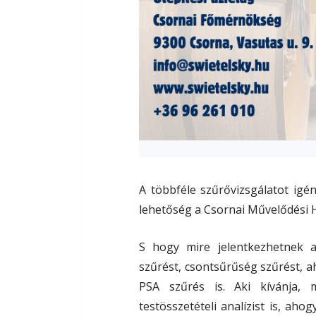
A többféle szűrővizsgálatot igé
lehetőség a Csornai Művelődési Há
S hogy mire jelentkezhetnek 
szűrést, csontsűrűség szűrést, ah
PSA szűrés is. Aki kívánja,
testösszetételi analízist is, ah