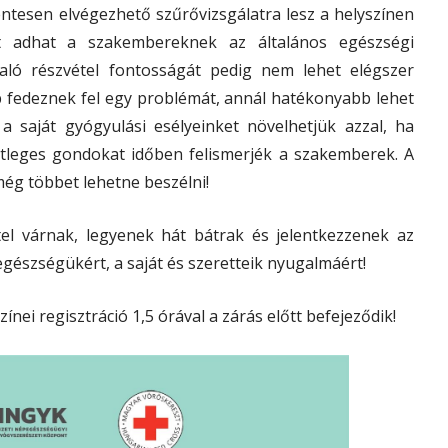
tesen elvégezhető szűrővizsgálatra lesz a helyszínen
t adhat a szakembereknek az általános egészségi
 való részvétel fontosságát pedig nem lehet elégszer
b fedeznek fel egy problémát, annál hatékonyabb lehet
a saját gyógyulási esélyeinket növelhetjük azzal, ha
etleges gondokat időben felismerjék a szakemberek. A
ég többet lehetne beszélni!
tel várnak, legyenek hát bátrak és jelentkezzenek az
egészségükért, a saját és szeretteik nyugalmáért!
ínei regisztráció 1,5 órával a zárás előtt befejeződik!