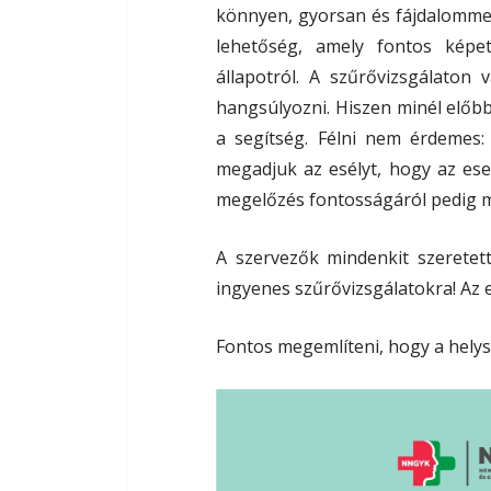
könnyen, gyorsan és fájdalommen
lehetőség, amely fontos képe
állapotról. A szűrővizsgálaton
hangsúlyozni. Hiszen minél előb
a segítség. Félni nem érdemes: 
megadjuk az esélyt, hogy az es
megelőzés fontosságáról pedig m
A szervezők mindenkit szeretet
ingyenes szűrővizsgálatokra! Az 
Fontos megemlíteni, hogy a helysz