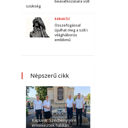
beavatkozására volt
szükség
RÁBAKÖZ
Összefogással
újulhat meg a szili I.
világháborús
emlékmű
Népszerű cikk
Kapuvár Széchenyijére
emlékeztek halálán…