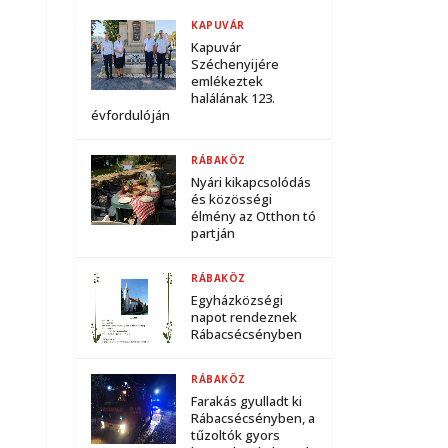
KAPUVÁR
Kapuvár
Széchenyijére
emlékeztek
halálának 123.
évfordulóján
RÁBAKÖZ
Nyári kikapcsolódás
és közösségi
élmény az Otthon tó
partján
RÁBAKÖZ
Egyházközségi
napot rendeznek
Rábacsécsényben
RÁBAKÖZ
Farakás gyulladt ki
Rábacsécsényben, a
tűzoltók gyors