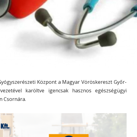
yógyszerészeti Központ a Magyar Vöröskereszt Győr-
ezetével karöltve igencsak hasznos egészségügyi
n Csornára.