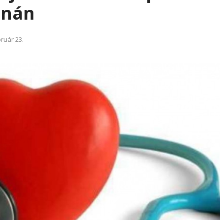
rnán
bruár 23.