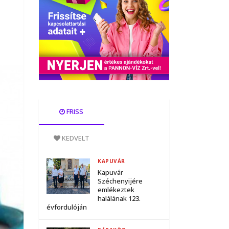
FRISS
KEDVELT
KAPUVÁR
Kapuvár
Széchenyijére
emlékeztek
halálának 123.
évfordulóján