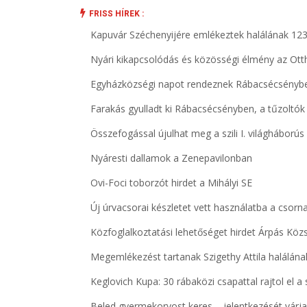
FRISS HÍREK :
Kapuvár Széchenyijére emlékeztek halálának 123
Nyári kikapcsolódás és közösségi élmény az Ott
Egyházközségi napot rendeznek Rábacsécsényb
Farakás gyulladt ki Rábacsécsényben, a tűzoltók
Összefogással újulhat meg a szili I. világhábor
Nyáresti dallamok a Zenepavilonban
Ovi-Foci toborzót hirdet a Mihályi SE
Új úrvacsorai készletet vett használatba a csorn
Közfoglalkoztatási lehetőséget hirdet Árpás K
Megemlékezést tartanak Szigethy Attila halálána
Keglovich Kupa: 30 rábaközi csapattal rajtol el 
Beled gyermekorvost keres – jelentkezését vár