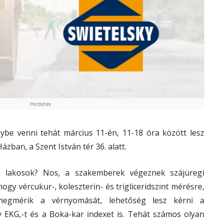
Hirdetés
nybe venni tehát március 11-én, 11-18 óra között lesz
zban, a Szent István tér 36. alatt.
a lakosok? Nos, a szakemberek végeznek szájüregi
ogy vércukur-, koleszterin- és trigliceridszint mérésre,
 megmérik a vérnyomását, lehetőség lesz kérni a
ogy EKG,-t és a Boka-kar indexet is. Tehát számos olyan