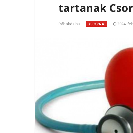
tartanak Cso
Rábaköz.hu
2024. fe
CSORNA