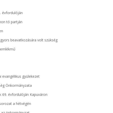
. évfordulóján
hon tó partján
en
 gyors beavatkozására volt szükség
ús emlékmű
ai evangélikus gyülekezet
özség Önkormányzata
k 69. évfordulóján Kapuváron
a sorozat a hétvégén
ja az önkormányzat