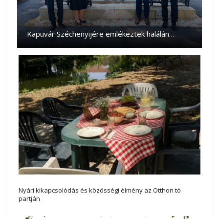
Kapuvár Széchenyijére emlékeztek halálán…
Nyári kikapcsolódás és közösségi élmény az Otthon tó
partján