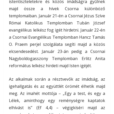
istentiszteletekre és közös imádságra gyűlnek
majd össze a hívek Csorna különböző
templomaiban. Január 21-én a Csornai Jézus Szíve
Római Katolikus Templomban Tubán József
evangélikus lelkész fog igét hirdetni. Január 22-én
a Csornai Evangélikus Templomban Hancz Tamás
O. Praem perjel szolgálata segíti majd a közös
elcsendesedést. Január 23-án pedig a Csornai
Nagyboldogasszony Templomban Erlitz Anita
református lelkész hirdeti majd Isten igéjét.
Az alkalmak során a résztvevők az imádság, az
igehallgatás és az együttlét örömét élhetik majd
meg. Az imahét mottója – „Egy a test, és egy a
Lélek, aminthogy egy reménységre kaptatok
elhívást is” (Ef 4,4) – végigkíséri majd az