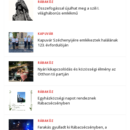
RÁBAKÖZ
Összefogással újulhat meg a szili I.
világháborús emlékmű
KAPUVÁR
Kapuvár Széchenyijére emlékeztek halálának
123. évfordulóján
RÁBAKÖZ
Nyári kikapcsolódás és közösségi élmény az
Otthon tó partján
RÁBAKÖZ
Egyházközségi napot rendeznek
Rábacsécsényben
RÁBAKÖZ
Farakás gyulladt ki Rábacsécsényben, a