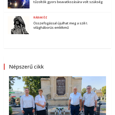
tűzoltók gyors beavatkozására volt szükség
RÁBAKÖZ
Összefogással újulhat meg a szili I.
világháborús emlékmű
Népszerű cikk