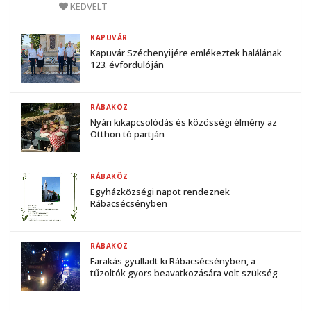
KEDVELT
KAPUVÁR
Kapuvár Széchenyijére emlékeztek halálának
123. évfordulóján
RÁBAKÖZ
Nyári kikapcsolódás és közösségi élmény az
Otthon tó partján
RÁBAKÖZ
Egyházközségi napot rendeznek
Rábacsécsényben
RÁBAKÖZ
Farakás gyulladt ki Rábacsécsényben, a
tűzoltók gyors beavatkozására volt szükség