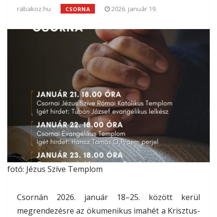
rabakoz.hu
2026. január 19.
CSORNA
fotó: Jézus Szíve Templom
Csornán 2026. január 18–25. között kerül
megrendezésre az ökumenikus imahét a Krisztus-