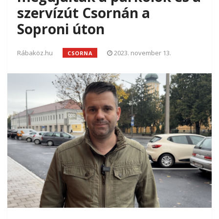
szervízút Csornán a
Soproni úton
Rábaköz.hu
2023. november 13.
CSORNA