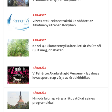
RÁBAKÖZ
Vízvezeték-rekonstrukció kezdődött az
Alkotmány utcában Kónyban
RÁBAKÖZ
Közel 4,2 kilométernyi külterületi út és útszél
újult meg Jobaházán
RÁBAKÖZ
V. Fehértói Akadályhajtó Verseny – Izgalmas
lovassporti nap várja az érdeklődőket
RÁBAKÖZ
Himodi falunap várja a látogatókat színes
programokkal