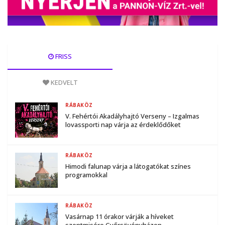
FRISS
KEDVELT
RÁBAKÖZ
V. Fehértói Akadályhajtó Verseny – Izgalmas
lovassporti nap várja az érdeklődőket
RÁBAKÖZ
Himodi falunap várja a látogatókat színes
programokkal
RÁBAKÖZ
Vasárnap 11 órakor várják a híveket
szentmisére Győrsövényházon