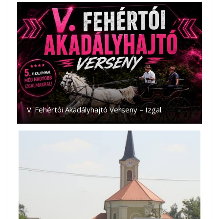
V. Fehértói Akadályhajtó Verseny – Izgal…