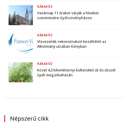
RÁBAKÖZ
Vasárnap 11 órakor várják a híveket
szentmisére Győrsövényházon
RÁBAKÖZ
Vízvezeték-rekonstrukció kezdődött az
Alkotmány utcában Kónyban
RÁBAKÖZ
Közel 4,2 kilométernyi külterületi út és útszél
újult meg Jobaházán
Népszerű cikk