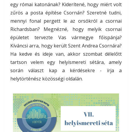
egy római katonának? Kiderítené, hogy miért volt
zűrös a posta építése Csornán? Szeretné tudni,
mennyi fonal pergett le az orsókról a csornai
Richardsban? Megnézné, hogy melyik csornai
épületet tervezte Vas vármegye főispánja?
Kíváncsi arra, hogy került Szent Andrea Csornára?
Ha kedve és ideje van, akkor szombat délelőtt
tartson velem egy helyismereti sétára, amely
során választ kap a kérdésekre - írja a
helytörténész közösségi oldalán.