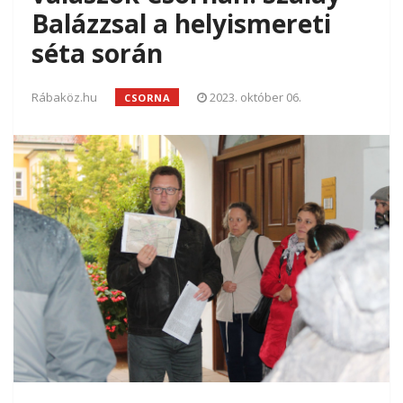
Balázzsal a helyismereti
séta során
Rábaköz.hu
2023. október 06.
CSORNA