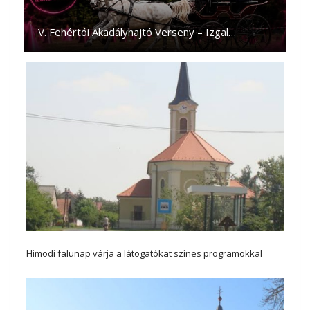
V. Fehértói Akadályhajtó Verseny – Izgal…
Himodi falunap várja a látogatókat színes programokkal