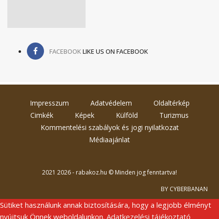
FACEBOOK
LIKE US ON FACEBOOK
Impresszum
Adatvédelem
Oldaltérkép
Cimkék
Képek
Külföld
Turizmus
Kommentelési szabályok és jogi nyilatkozat
Médiaajánlat
2021 2026 - rabakoz.hu © Minden jog fenntartva!
BY CYBERBANAN
Sütiket használunk annak biztosítására, hogy a legjobb élményt
nyújtsuk Önnek weboldalunkon.
Adatkezelési tájékoztató