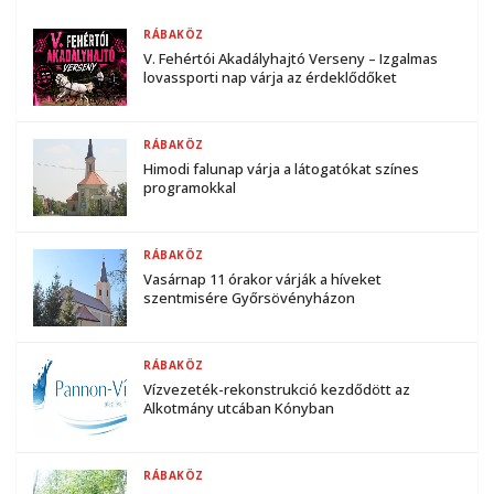
RÁBAKÖZ
V. Fehértói Akadályhajtó Verseny – Izgalmas
lovassporti nap várja az érdeklődőket
RÁBAKÖZ
Himodi falunap várja a látogatókat színes
programokkal
RÁBAKÖZ
Vasárnap 11 órakor várják a híveket
szentmisére Győrsövényházon
RÁBAKÖZ
Vízvezeték-rekonstrukció kezdődött az
Alkotmány utcában Kónyban
RÁBAKÖZ