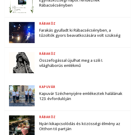
Rábacsécsényben
RÁBAKÖZ
Farakás gyulladt ki Rábacsécsényben, a
tűzoltók gyors beavatkozására volt szükség
RÁBAKÖZ
Összefogással újulhat meg a szili I.
világháborús emlékmű
KAPUVÁR
Kapuvár Széchenyijére emlékeztek halálának
123. évfordulóján
RÁBAKÖZ
Nyári kikapcsolódás és közösségi élmény az
Otthon tó partján