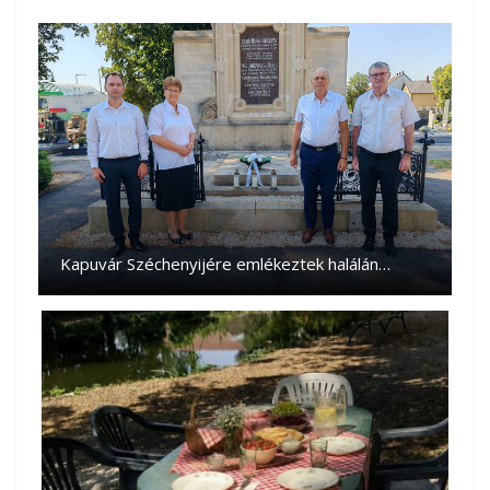
Kapuvár Széchenyijére emlékeztek halálán…