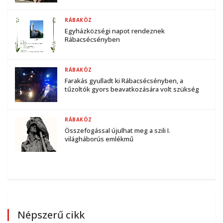
RÁBAKÖZ
Egyházközségi napot rendeznek
Rábacsécsényben
RÁBAKÖZ
Farakás gyulladt ki Rábacsécsényben, a
tűzoltók gyors beavatkozására volt szükség
RÁBAKÖZ
Összefogással újulhat meg a szili I.
világháborús emlékmű
Népszerű cikk