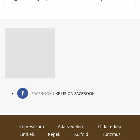
FACEBOOK
LIKE US ON FACEBOOK
Impresszum
Adatvédelem
Oldaltérkép
Cimkék
Képek
Külföld
Turizmus