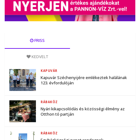
FRISS
KEDVELT
KAPUVÁR
Kapuvár Széchenyijére emlékeztek halálának
123. évfordulóján
RÁBAKÖZ
Nyári kikapcsolódás és közösségi élmény az
Otthon tó partján
RÁBAKÖZ
Egyházközségi napot rendeznek