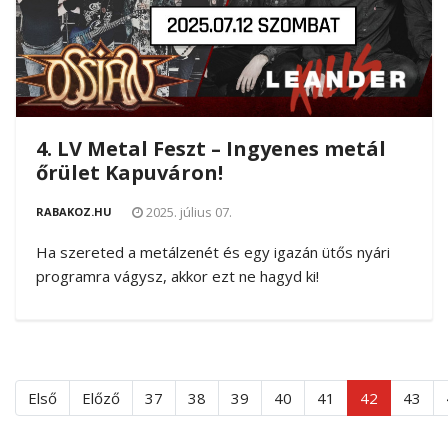
4. LV Metal Feszt – Ingyenes metál
őrület Kapuváron!
2025. július 07.
RABAKOZ.HU
Ha szereted a metálzenét és egy igazán ütős nyári
programra vágysz, akkor ezt ne hagyd ki!
Első
Előző
37
38
39
40
41
42
43