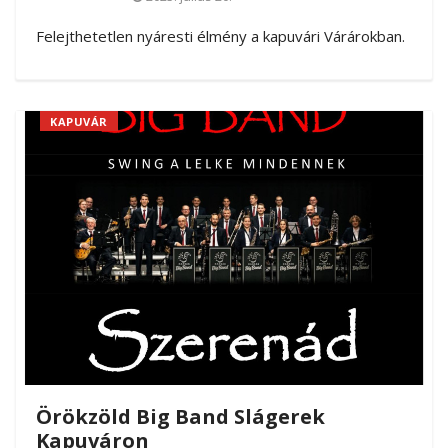
Felejthetetlen nyáresti élmény a kapuvári Várárokban.
KAPUVÁR
Örökzöld Big Band Slágerek
Kapuváron