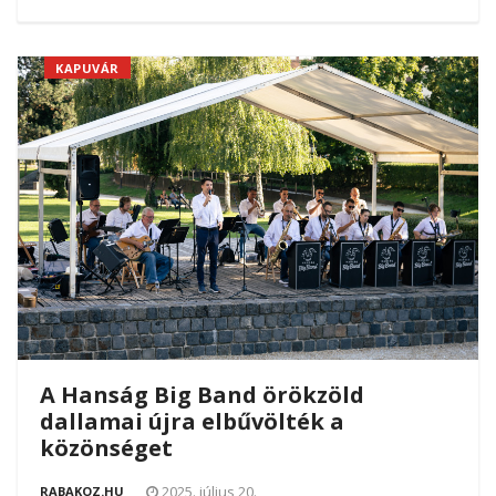
KAPUVÁR
A Hanság Big Band örökzöld
dallamai újra elbűvölték a
közönséget
2025. július 20.
RABAKOZ.HU