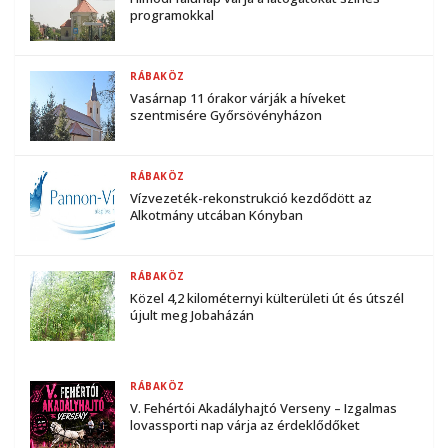
programokkal
RÁBAKÖZ
Vasárnap 11 órakor várják a híveket
szentmisére Győrsövényházon
RÁBAKÖZ
Vízvezeték-rekonstrukció kezdődött az
Alkotmány utcában Kónyban
RÁBAKÖZ
Közel 4,2 kilométernyi külterületi út és útszél
újult meg Jobaházán
RÁBAKÖZ
V. Fehértói Akadályhajtó Verseny – Izgalmas
lovassporti nap várja az érdeklődőket