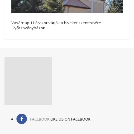
Vasárnap 11 órakor várják a híveket szentmisére
Győrsövényházon
FACEBOOK
LIKE US ON FACEBOOK