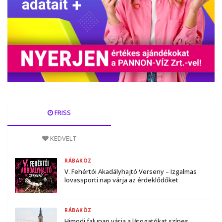
FRISS
KEDVELT
RÁBAKÖZ
V. Fehértói Akadályhajtó Verseny – Izgalmas
lovassporti nap várja az érdeklődőket
RÁBAKÖZ
Himodi falunap várja a látogatókat színes