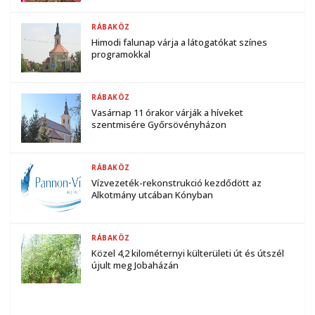
RÁBAKÖZ
Himodi falunap várja a látogatókat színes
programokkal
RÁBAKÖZ
Vasárnap 11 órakor várják a híveket
szentmisére Győrsövényházon
RÁBAKÖZ
Vízvezeték-rekonstrukció kezdődött az
Alkotmány utcában Kónyban
RÁBAKÖZ
Közel 4,2 kilométernyi külterületi út és útszél
újult meg Jobaházán