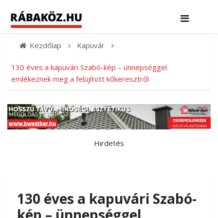
Kezdőlap
Kapuvár
130 éves a kapuvári Szabó-kép – ünnepséggel
emlékeznek meg a felújított kőkeresztről
Hirdetés
130 éves a kapuvári Szabó-
kép – ünnepséggel