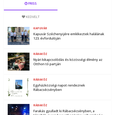
FRISS
KEDVELT
KAPUVÁR
Kapuvár Széchenyijére emlékeztek halálának
123. évfordulóján
RÁBAKÖZ
Nyári kikapcsolódás és közösségi élmény az
Otthon tó partján
RÁBAKÖZ
Egyházközségi napot rendeznek
Rábacsécsényben
RÁBAKÖZ
Farakás gyulladt ki Rábacsécsényben, a