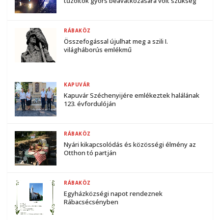
tűzoltók gyors beavatkozására volt szükség
RÁBAKÖZ
Összefogással újulhat meg a szili I.
világháborús emlékmű
KAPUVÁR
Kapuvár Széchenyijére emlékeztek halálának
123. évfordulóján
RÁBAKÖZ
Nyári kikapcsolódás és közösségi élmény az
Otthon tó partján
RÁBAKÖZ
Egyházközségi napot rendeznek
Rábacsécsényben