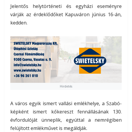
Jelentős helytörténeti és egyházi eseményre
várják az érdeklődőket Kapuváron június 16-án,
kedden.
Hirdetés
A város egyik ismert vallási emlékhelye, a Szabó-
képként ismert kőkereszt fennállásának 130.
évfordulóját ünneplik, egyúttal a nemrégiben
felújított emlékművet is megáldják.