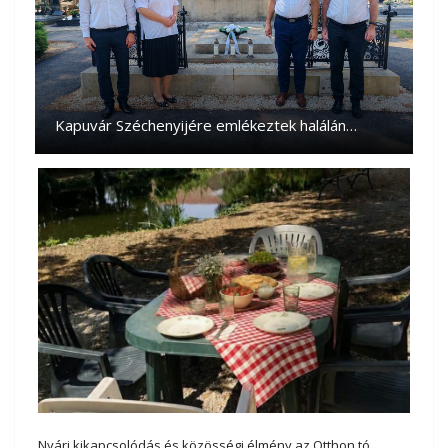
Kapuvár Széchenyijére emlékeztek halálán…
Nyári kikapcsolódás és közösségi élmény az Otthon tó