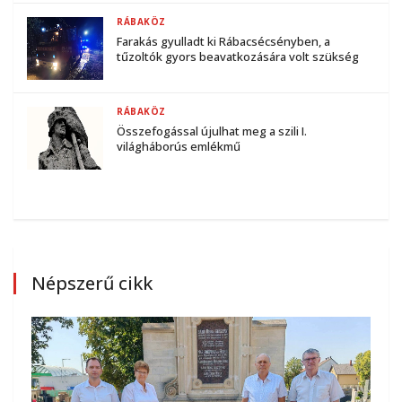
RÁBAKÖZ
Farakás gyulladt ki Rábacsécsényben, a
tűzoltók gyors beavatkozására volt szükség
RÁBAKÖZ
Összefogással újulhat meg a szili I.
világháborús emlékmű
Népszerű cikk