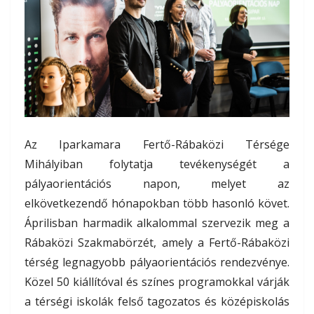
Az Iparkamara Fertő-Rábaközi Térsége
Mihályiban folytatja tevékenységét a
pályaorientációs napon, melyet az
elkövetkezendő hónapokban több hasonló követ.
Áprilisban harmadik alkalommal szervezik meg a
Rábaközi Szakmabörzét, amely a Fertő-Rábaközi
térség legnagyobb pályaorientációs rendezvénye.
Közel 50 kiállítóval és színes programokkal várják
a térségi iskolák felső tagozatos és középiskolás