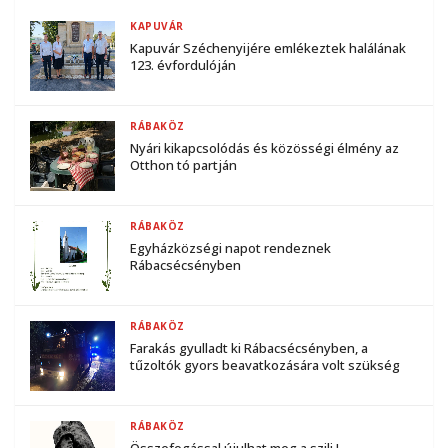
KAPUVÁR
Kapuvár Széchenyijére emlékeztek halálának
123. évfordulóján
RÁBAKÖZ
Nyári kikapcsolódás és közösségi élmény az
Otthon tó partján
RÁBAKÖZ
Egyházközségi napot rendeznek
Rábacsécsényben
RÁBAKÖZ
Farakás gyulladt ki Rábacsécsényben, a
tűzoltók gyors beavatkozására volt szükség
RÁBAKÖZ