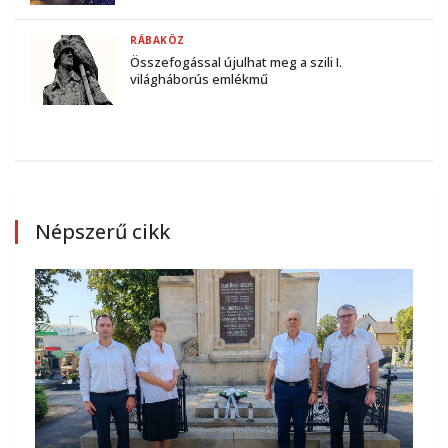
RÁBAKÖZ
Összefogással újulhat meg a szili I.
világháborús emlékmű
Népszerű cikk