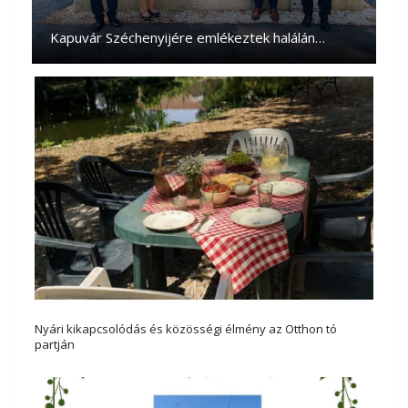
Kapuvár Széchenyijére emlékeztek halálán…
Nyári kikapcsolódás és közösségi élmény az Otthon tó
partján