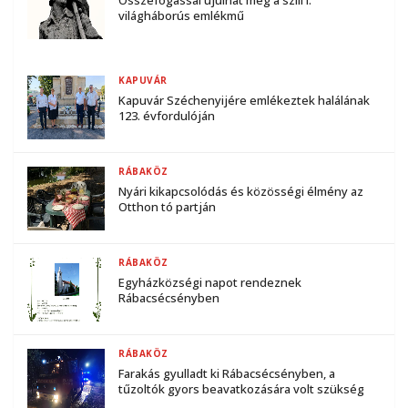
Összefogással újulhat meg a szili I.
világháborús emlékmű
KAPUVÁR
Kapuvár Széchenyijére emlékeztek halálának
123. évfordulóján
RÁBAKÖZ
Nyári kikapcsolódás és közösségi élmény az
Otthon tó partján
RÁBAKÖZ
Egyházközségi napot rendeznek
Rábacsécsényben
RÁBAKÖZ
Farakás gyulladt ki Rábacsécsényben, a
tűzoltók gyors beavatkozására volt szükség