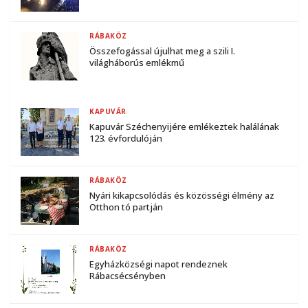
RÁBAKÖZ
Összefogással újulhat meg a szili I.
világháborús emlékmű
KAPUVÁR
Kapuvár Széchenyijére emlékeztek halálának
123. évfordulóján
RÁBAKÖZ
Nyári kikapcsolódás és közösségi élmény az
Otthon tó partján
RÁBAKÖZ
Egyházközségi napot rendeznek
Rábacsécsényben