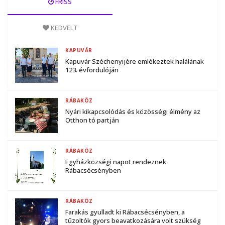
FRISS
KEDVELT
KAPUVÁR
Kapuvár Széchenyijére emlékeztek halálának
123. évfordulóján
RÁBAKÖZ
Nyári kikapcsolódás és közösségi élmény az
Otthon tó partján
RÁBAKÖZ
Egyházközségi napot rendeznek
Rábacsécsényben
RÁBAKÖZ
Farakás gyulladt ki Rábacsécsényben, a
tűzoltók gyors beavatkozására volt szükség