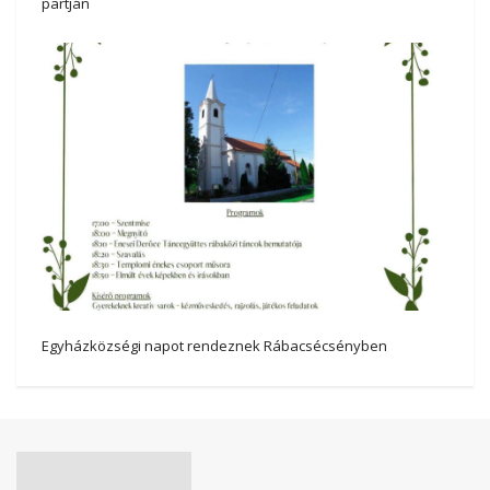
partján
Egyházközségi napot rendeznek Rábacsécsényben