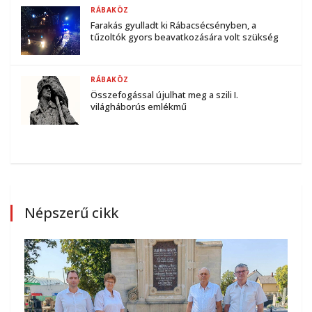
RÁBAKÖZ
Farakás gyulladt ki Rábacsécsényben, a
tűzoltók gyors beavatkozására volt szükség
RÁBAKÖZ
Összefogással újulhat meg a szili I.
világháborús emlékmű
Népszerű cikk