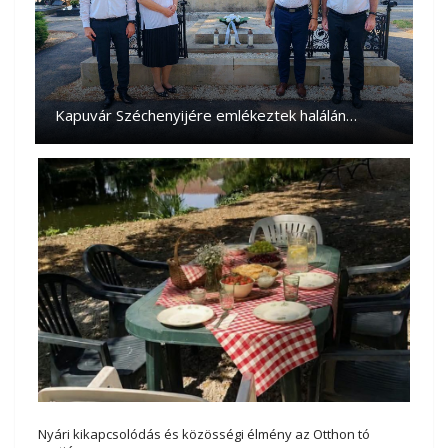
Kapuvár Széchenyijére emlékeztek halálán…
Nyári kikapcsolódás és közösségi élmény az Otthon tó