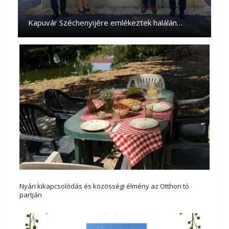
Kapuvár Széchenyijére emlékeztek halálán…
Nyári kikapcsolódás és közösségi élmény az Otthon tó
partján