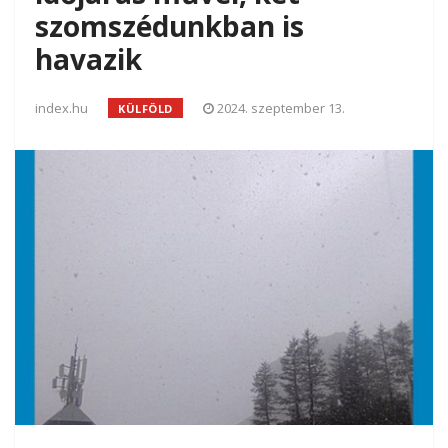
szomszédunkban is
havazik
index.hu
2024. szeptember 13.
KÜLFÖLD