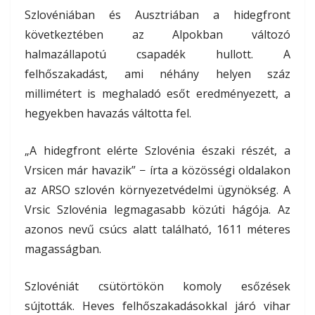
Szlovéniában és Ausztriában a hidegfront
következtében az Alpokban változó
halmazállapotú csapadék hullott. A
felhőszakadást, ami néhány helyen száz
millimétert is meghaladó esőt eredményezett, a
hegyekben havazás váltotta fel.
„A hidegfront elérte Szlovénia északi részét, a
Vrsicen már havazik” − írta a közösségi oldalakon
az ARSO szlovén környezetvédelmi ügynökség. A
Vrsic Szlovénia legmagasabb közúti hágója. Az
azonos nevű csúcs alatt található, 1611 méteres
magasságban.
Szlovéniát csütörtökön komoly esőzések
sújtották. Heves felhőszakadásokkal járó vihar