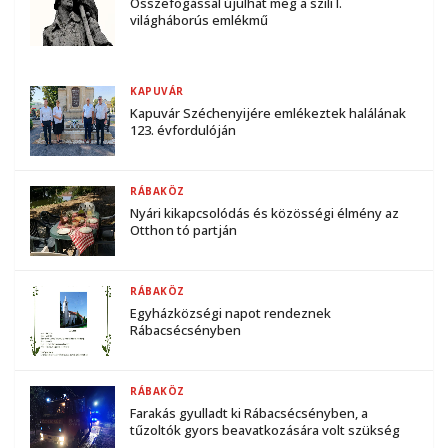
Összefogással újulhat meg a szili I.
világháborús emlékmű
KAPUVÁR
Kapuvár Széchenyijére emlékeztek halálának
123. évfordulóján
RÁBAKÖZ
Nyári kikapcsolódás és közösségi élmény az
Otthon tó partján
RÁBAKÖZ
Egyházközségi napot rendeznek
Rábacsécsényben
RÁBAKÖZ
Farakás gyulladt ki Rábacsécsényben, a
tűzoltók gyors beavatkozására volt szükség