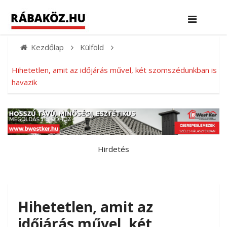
Kezdőlap
Külföld
Hihetetlen, amit az időjárás művel, két szomszédunkban is
havazik
Hirdetés
Hihetetlen, amit az
időjárás művel, két