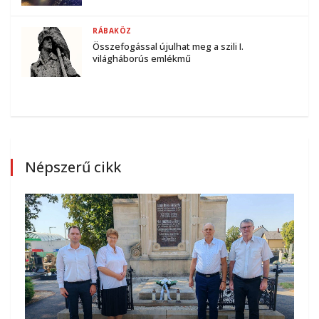
RÁBAKÖZ
Összefogással újulhat meg a szili I.
világháborús emlékmű
Népszerű cikk