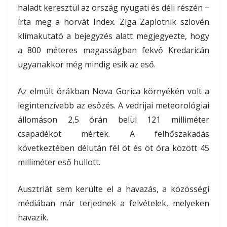
haladt keresztül az ország nyugati és déli részén −
írta meg a horvát Index. Ziga Zaplotnik szlovén
klímakutató a bejegyzés alatt megjegyezte, hogy
a 800 méteres magasságban fekvő Kredaricán
ugyanakkor még mindig esik az eső.
Az elmúlt órákban Nova Gorica környékén volt a
legintenzívebb az esőzés. A vedrijai meteorológiai
állomáson 2,5 órán belül 121 milliméter
csapadékot mértek. A felhőszakadás
következtében délután fél öt és öt óra között 45
milliméter eső hullott.
Ausztriát sem kerülte el a havazás, a közösségi
médiában már terjednek a felvételek, melyeken
havazik.