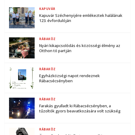
KAPUVÁR
Kapuvár Széchenyijére emlékeztek halálának
123. évfordulóján
RÁBAKÖZ
Nyári kikapcsolódás és közösségi élmény az
Otthon tó partján
RÁBAKÖZ
Egyházközségi napot rendeznek
Rábacsécsényben
RÁBAKÖZ
Farakás gyulladt ki Rábacsécsényben, a
tűzoltók gyors beavatkozására volt szükség
RÁBAKÖZ