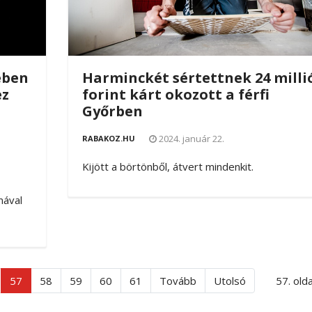
ében
Harminckét sértettnek 24 milli
ez
forint kárt okozott a férfi
Győrben
2024. január 22.
RABAKOZ.HU
Kijött a börtönből, átvert mindenkit.
mával
57
58
59
60
61
Tovább
Utolsó
57. old