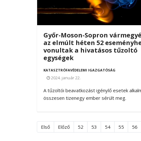
Győr-Moson-Sopron vármegy
az elmúlt héten 52 eseményh
vonultak a hivatásos tűzoltó
egységek
KATASZTRÓFAVÉDELEMI IGAZGATÓSÁG
2024. január 22.
A tűzoltói beavatkozást igénylő esetek alkal
összesen tizenegy ember sérült meg.
Első
Előző
52
53
54
55
56