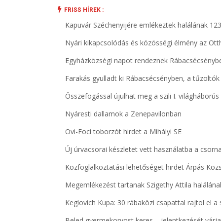
FRISS HÍREK :
Kapuvár Széchenyijére emlékeztek halálának 123
Nyári kikapcsolódás és közösségi élmény az Ott
Egyházközségi napot rendeznek Rábacsécsényb
Farakás gyulladt ki Rábacsécsényben, a tűzoltók
Összefogással újulhat meg a szili I. világhábor
Nyáresti dallamok a Zenepavilonban
Ovi-Foci toborzót hirdet a Mihályi SE
Új úrvacsorai készletet vett használatba a csorn
Közfoglalkoztatási lehetőséget hirdet Árpás K
Megemlékezést tartanak Szigethy Attila halálána
Keglovich Kupa: 30 rábaközi csapattal rajtol el 
Beled gyermekorvost keres – jelentkezését vár