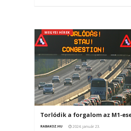
MEGYEI HÍREK
Torlódik a forgalom az M1-es
2024. január 23.
RABAKOZ.HU