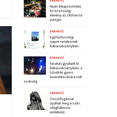
RÁBAKÖZ
Nyári kikapcsolódás
és közösségi
élmény az Otthon tó
partján
RÁBAKÖZ
Egyházközségi
napot rendeznek
Rábacsécsényben
RÁBAKÖZ
Farakás gyulladt ki
Rábacsécsényben, a
tűzoltók gyors
beavatkozására volt
szükség
RÁBAKÖZ
Összefogással
újulhat meg a szili I.
világháborús
emlékmű