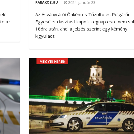
2024. január 23.
RABAKOZ.HU
elé
Az Ásványrárói Önkéntes Tűzoltó és Polgárőr
lte az
Egyesület riasztást kapott tegnap este nem sok
18óra után, ahol a jelzés szerint egy kémény
kigyulladt.
MEGYEI HÍREK