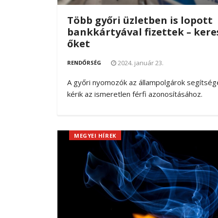
Több győri üzletben is lopott
bankkártyával fizettek – kere
őket
2024. január 23.
RENDŐRSÉG
A győri nyomozók az állampolgárok segítség
kérik az ismeretlen férfi azonosításához.
MEGYEI HÍREK