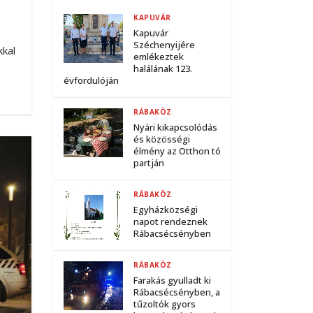
KAPUVÁR
Kapuvár
Széchenyijére
kal
emlékeztek
halálának 123.
évfordulóján
RÁBAKÖZ
Nyári kikapcsolódás
és közösségi
élmény az Otthon tó
partján
RÁBAKÖZ
Egyházközségi
napot rendeznek
Rábacsécsényben
RÁBAKÖZ
Farakás gyulladt ki
Rábacsécsényben, a
tűzoltók gyors