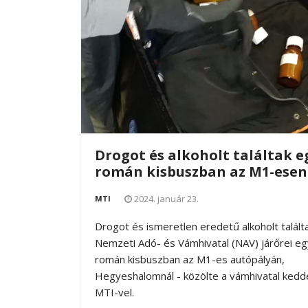
Drogot és alkoholt találtak e
román kisbuszban az M1-esen
2024. január 23.
MTI
Drogot és ismeretlen eredetű alkoholt talált
Nemzeti Adó- és Vámhivatal (NAV) járőrei eg
román kisbuszban az M1-es autópályán,
Hegyeshalomnál - közölte a vámhivatal kedd
MTI-vel.