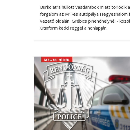
Burkolatra hullott vasdarabok miatt torlódik a
forgalom az M1-es autópálya Hegyeshalom f
vezető oldalán, Grébics pihenőhelynél - közö
Útinform kedd reggel a honlapján.
MEGYEI HÍREK