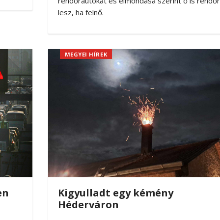
rendőrautókat és elmondása szerint ő is rendőr
lesz, ha felnő.
MEGYEI HÍREK
en
Kigyulladt egy kémény
Héderváron