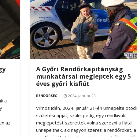
gy
A Győri Rendőrkapitányság
munkatársai megleptek egy 5
éves győri kisfiút
2024. január 23.
RENDŐRSÉG
ak a
y
Vilmos idén, 2024. január 21-én ünnepelte ötödi
születésnapját, szülei pedig egy rendkívüli
en az
meglepetést szerettek volna szerezni a fiatal
ünnepeltnek, aki nagyon szereti a rendőröket, a