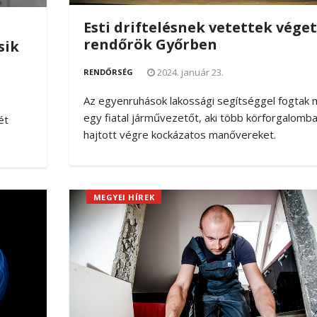
Esti driftelésnek vetettek véget
rendőrök Győrben
sik
2024. január 23.
RENDŐRSÉG
Az egyenruhások lakossági segítséggel fogtak
egy fiatal járművezetőt, aki több körforgalomb
ét
hajtott végre kockázatos manővereket.
MEGYEI HÍREK