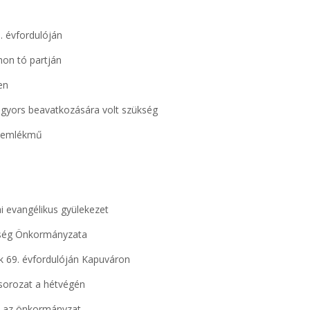
. évfordulóján
hon tó partján
en
 gyors beavatkozására volt szükség
ús emlékmű
ai evangélikus gyülekezet
özség Önkormányzata
k 69. évfordulóján Kapuváron
a sorozat a hétvégén
ja az önkormányzat