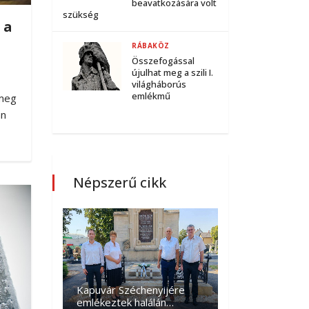
beavatkozására volt
szükség
 a
RÁBAKÖZ
Összefogással
újulhat meg a szili I.
világháborús
emlékmű
 meg
an
Népszerű cikk
Kapuvár Széchenyijére
emlékeztek halálán…