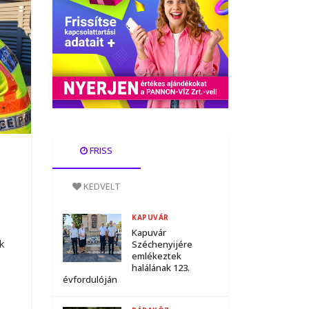
FRISS
KEDVELT
KAPUVÁR
Kapuvár
k
Széchenyijére
emlékeztek
halálának 123.
évfordulóján