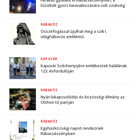
tűzoltók gyors beavatkozására volt szükség
RÁBAKÖZ
Összefogással újulhat meg a szili I.
világháborús emlékmű
KAPUVÁR
Kapuvár Széchenyijére emlékeztek halálának
123. évfordulóján
RÁBAKÖZ
Nyári kikapcsolódás és közösségi élmény az
Otthon tó partján
RÁBAKÖZ
Egyházközségi napot rendeznek
Rábacsécsényben