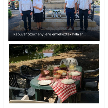
Kapuvár Széchenyijére emlékeztek halálán…