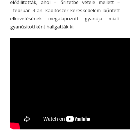
előállították, ahol – őrizetbe vétele mellett –
február 3-án kábítószer-kereskedelem bűntett
elkövetésének megalapozott gyanúja miatt
gyanúsítottként hallgatták ki.