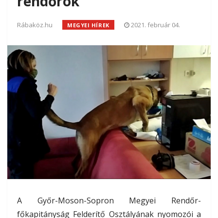
rendőrök
Rábaköz.hu
2021. február 04.
MEGYEI HÍREK
A Győr-Moson-Sopron Megyei Rendőr-
főkapitányság Felderítő Osztályának nyomozói a