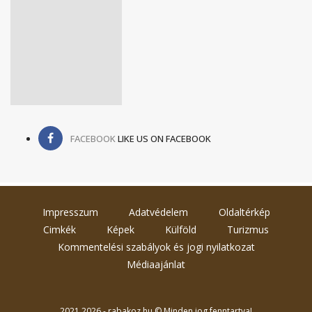
FACEBOOK
LIKE US ON FACEBOOK
Impresszum
Adatvédelem
Oldaltérkép
Cimkék
Képek
Külföld
Turizmus
Kommentelési szabályok és jogi nyilatkozat
Médiaajánlat
2021 2026 - rabakoz.hu © Minden jog fenntartva!