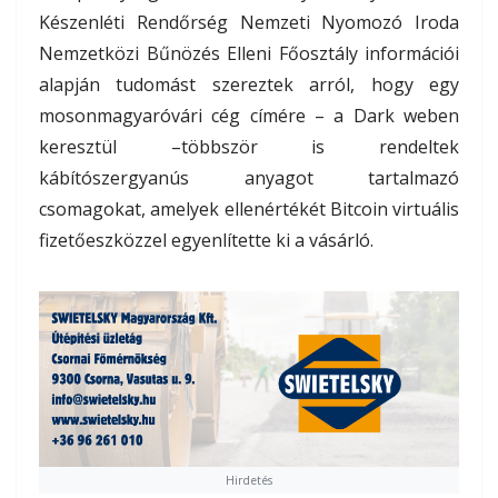
Készenléti Rendőrség Nemzeti Nyomozó Iroda
Nemzetközi Bűnözés Elleni Főosztály információi
alapján tudomást szereztek arról, hogy egy
mosonmagyaróvári cég címére – a Dark weben
keresztül –többször is rendeltek
kábítószergyanús anyagot tartalmazó
csomagokat, amelyek ellenértékét Bitcoin virtuális
fizetőeszközzel egyenlítette ki a vásárló.
Hirdetés