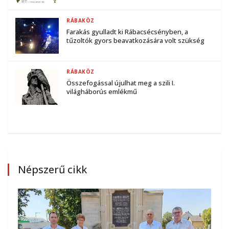
RÁBAKÖZ
Farakás gyulladt ki Rábacsécsényben, a
tűzoltók gyors beavatkozására volt szükség
RÁBAKÖZ
Összefogással újulhat meg a szili I.
világháborús emlékmű
Népszerű cikk