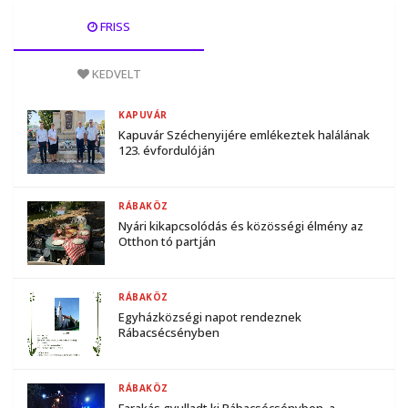
FRISS
KEDVELT
KAPUVÁR
Kapuvár Széchenyijére emlékeztek halálának
123. évfordulóján
RÁBAKÖZ
Nyári kikapcsolódás és közösségi élmény az
Otthon tó partján
RÁBAKÖZ
Egyházközségi napot rendeznek
Rábacsécsényben
RÁBAKÖZ
Farakás gyulladt ki Rábacsécsényben, a