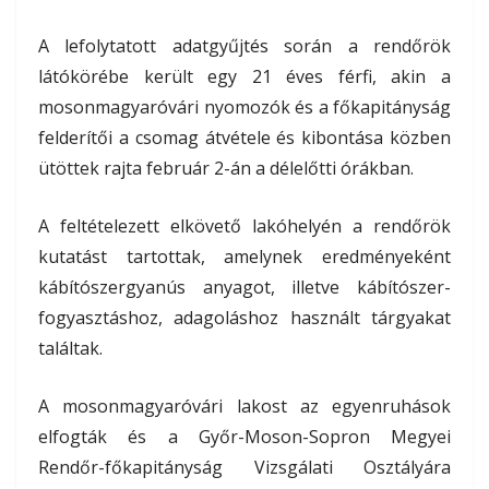
A lefolytatott adatgyűjtés során a rendőrök
látókörébe került egy 21 éves férfi, akin a
mosonmagyaróvári nyomozók és a főkapitányság
felderítői a csomag átvétele és kibontása közben
ütöttek rajta február 2-án a délelőtti órákban.
A feltételezett elkövető lakóhelyén a rendőrök
kutatást tartottak, amelynek eredményeként
kábítószergyanús anyagot, illetve kábítószer-
fogyasztáshoz, adagoláshoz használt tárgyakat
találtak.
A mosonmagyaróvári lakost az egyenruhások
elfogták és a Győr-Moson-Sopron Megyei
Rendőr-főkapitányság Vizsgálati Osztályára