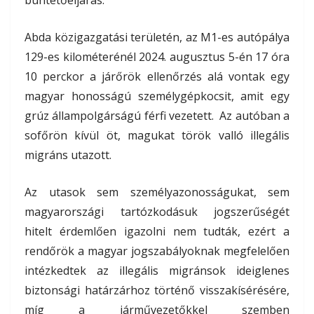
Abda közigazgatási területén, az M1-es autópálya
129-es kilométerénél 2024. augusztus 5-én 17 óra
10 perckor a járőrök ellenőrzés alá vontak egy
magyar honosságú személygépkocsit, amit egy
grúz állampolgárságú férfi vezetett. Az autóban a
sofőrön kívül öt, magukat török valló illegális
migráns utazott.
Az utasok sem személyazonosságukat, sem
magyarországi tartózkodásuk jogszerűségét
hitelt érdemlően igazolni nem tudták, ezért a
rendőrök a magyar jogszabályoknak megfelelően
intézkedtek az illegális migránsok ideiglenes
biztonsági határzárhoz történő visszakísérésére,
míg a járművezetőkkel szemben