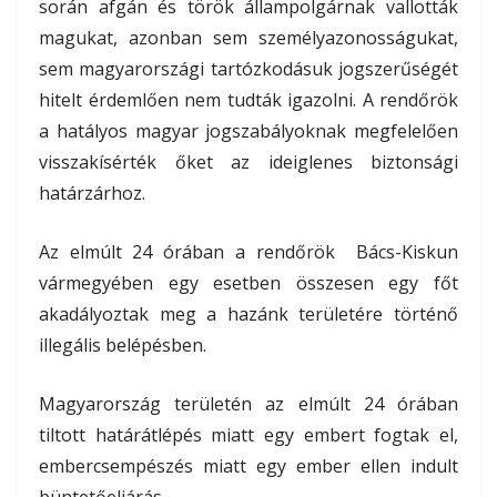
során afgán és török állampolgárnak vallották
magukat, azonban sem személyazonosságukat,
sem magyarországi tartózkodásuk jogszerűségét
hitelt érdemlően nem tudták igazolni. A rendőrök
a hatályos magyar jogszabályoknak megfelelően
visszakísérték őket az ideiglenes biztonsági
határzárhoz.
Az elmúlt 24 órában a rendőrök Bács-Kiskun
vármegyében egy esetben összesen egy főt
akadályoztak meg a hazánk területére történő
illegális belépésben.
Magyarország területén az elmúlt 24 órában
tiltott határátlépés miatt egy embert fogtak el,
embercsempészés miatt egy ember ellen indult
büntetőeljárás.