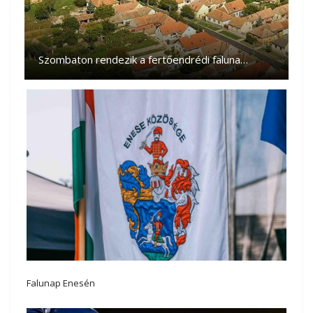
Szombaton rendezik a fertőendrédi faluna…
Falunap Enesén