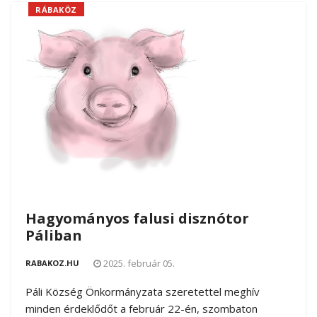
RÁBAKÖZ
Hagyományos falusi disznótor
Páliban
2025. február 05.
RABAKOZ.HU
Páli Község Önkormányzata szeretettel meghív
minden érdeklődőt a február 22-én, szombaton