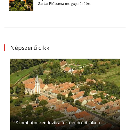
Gartai Plébánia megújulásáért
Népszerű cikk
Szombaton rendezik a fertőendrédi faluna…