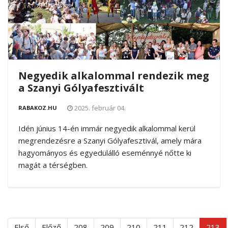
Negyedik alkalommal rendezik meg
a Szanyi Gólyafesztivált
2025. február 04.
RABAKOZ.HU
Idén június 14-én immár negyedik alkalommal kerül
megrendezésre a Szanyi Gólyafesztivál, amely mára
hagyományos és egyedülálló eseménnyé nőtte ki
magát a térségben.
Első
Előző
208
209
210
211
212
213