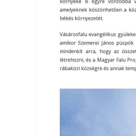
környéke is egyre vonzóbbá vá
amelyeknek köszönhetően a közs
békés környezetét.
Vásárosfalu evangélikus gyülekez
amikor Szemerei János püspök 
mindenkit arra, hogy az össze
létrehozni, és a Magyar Falu Pro
rábaközi községre és annak tem