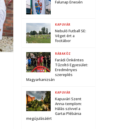
Falunap Enesén
KAPUVÁR
Nebuló Futball SE:
Véget ért a
focitábor
RÁBAKÖZ
Farádi Önkéntes
Tűzoltó Egyesület:
Eredményes
szereplés
Magyarkanizsán
KAPUVÁR
Kapuvári Szent
Anna-templom:
Hálás szívvel a
Gartai Plébánia
megújulásáért