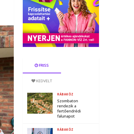
FRISS
KEDVELT
RÁBAKÖZ
Szombaton
rendezik a
fertőendrédi
falunapot
RÁBAKÖZ