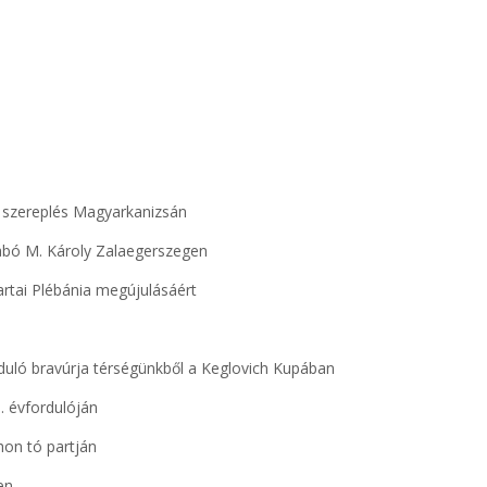
 szereplés Magyarkanizsán
abó M. Károly Zalaegerszegen
rtai Plébánia megújulásáért
duló bravúrja térségünkből a Keglovich Kupában
. évfordulóján
hon tó partján
en