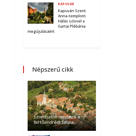
KAPUVÁR
Kapuvári Szent
Anna-templom:
Hálás szívvel a
Gartai Plébánia
megújulásáért
Népszerű cikk
Szombaton rendezik a
fertőendrédi faluna…