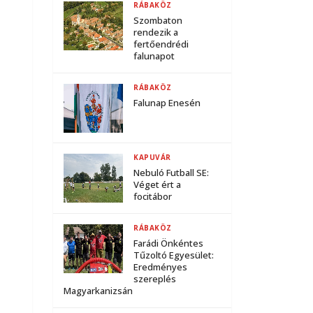
RÁBAKÖZ
Szombaton
rendezik a
fertőendrédi
falunapot
RÁBAKÖZ
Falunap Enesén
KAPUVÁR
Nebuló Futball SE:
Véget ért a
focitábor
RÁBAKÖZ
Farádi Önkéntes
Tűzoltó Egyesület:
Eredményes
szereplés
Magyarkanizsán