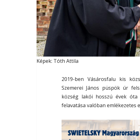
Képek: Tóth Attila
2019-ben Vásárosfalu kis köz
Szemerei János püspök úr fels
község lakói hosszú évek óta 
felavatása valóban emlékezetes 