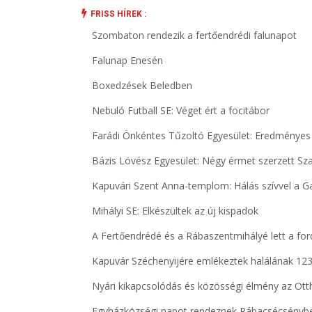
FRISS HÍREK :
Szombaton rendezik a fertőendrédi falunapot
Falunap Enesén
Boxedzések Beledben
Nebuló Futball SE: Véget ért a focitábor
Farádi Önkéntes Tűzoltó Egyesület: Eredményes
Bázis Lövész Egyesület: Négy érmet szerzett Sz
Kapuvári Szent Anna-templom: Hálás szívvel a Ga
Mihályi SE: Elkészültek az új kispadok
A Fertőendrédé és a Rábaszentmihályé lett a for
Kapuvár Széchenyijére emlékeztek halálának 123
Nyári kikapcsolódás és közösségi élmény az Ott
Egyházközségi napot rendeznek Rábacsécsényb