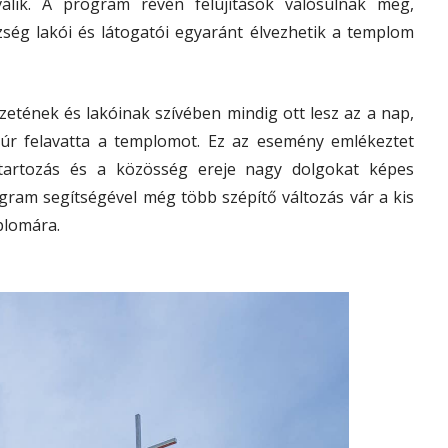
lik. A program révén felújítások valósulnak meg,
ég lakói és látogatói egyaránt élvezhetik a templom
etének és lakóinak szívében mindig ott lesz az a nap,
úr felavatta a templomot. Ez az esemény emlékeztet
tartozás és a közösség ereje nagy dolgokat képes
gram segítségével még több szépítő változás vár a kis
plomára.