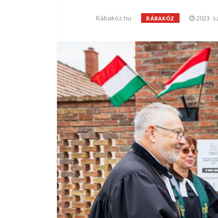
Rábaköz.hu
2023. s
RÁBAKÖZ