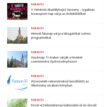
RÁBAKÖZ
V. Fehértói Akadályhajtó Verseny – Izgalmas
lovassporti nap várja az érdeklődőket
RÁBAKÖZ
Himodi falunap várja a látogatókat színes
programokkal
RÁBAKÖZ
Vasárnap 11 órakor várják a híveket
szentmisére Győrsövényházon
RÁBAKÖZ
Vízvezeték-rekonstrukció kezdődött az
Alkotmány utcában Kónyban
RÁBAKÖZ
Közel 4,2 kilométernyi külterületi út és útszél