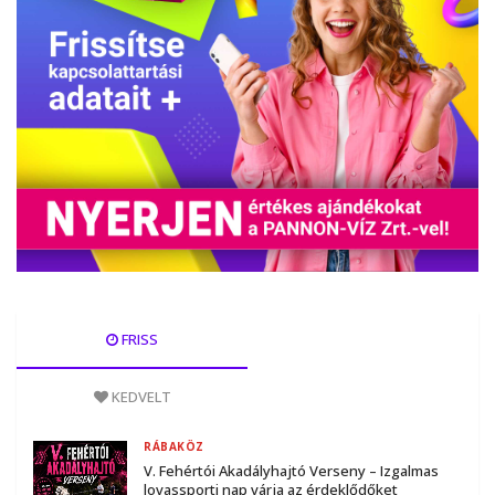
FRISS
KEDVELT
RÁBAKÖZ
V. Fehértói Akadályhajtó Verseny – Izgalmas
lovassporti nap várja az érdeklődőket