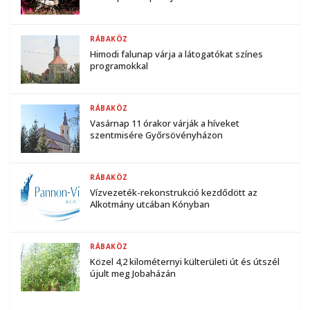
RÁBAKÖZ
Himodi falunap várja a látogatókat színes
programokkal
RÁBAKÖZ
Vasárnap 11 órakor várják a híveket
szentmisére Győrsövényházon
RÁBAKÖZ
Vízvezeték-rekonstrukció kezdődött az
Alkotmány utcában Kónyban
RÁBAKÖZ
Közel 4,2 kilométernyi külterületi út és útszél
újult meg Jobaházán