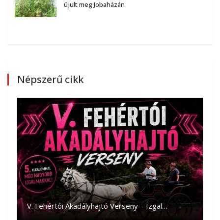
újult meg Jobaházán
Népszerű cikk
V. Fehértói Akadályhajtó Verseny – Izgal…