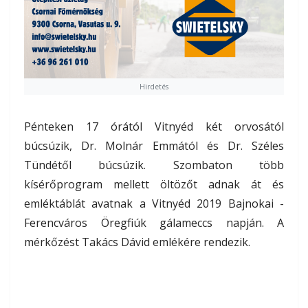
Hirdetés
Pénteken 17 órától Vitnyéd két orvosától
búcsúzik, Dr. Molnár Emmától és Dr. Széles
Tündétől búcsúzik. Szombaton több
kísérőprogram mellett öltözőt adnak át és
emléktáblát avatnak a Vitnyéd 2019 Bajnokai -
Ferencváros Öregfiúk gálameccs napján. A
mérkőzést Takács Dávid emlékére rendezik.