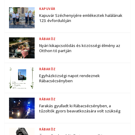
KAPUVÁR
Kapuvár Széchenyijére emlékeztek halálának
123. évfordulóján
RÁBAKÖZ
Nyári kikapcsolódás és közösségi élmény az
Otthon tó partján
RÁBAKÖZ
Egyházközségi napot rendeznek
Rábacsécsényben
RÁBAKÖZ
Farakás gyulladt ki Rábacsécsényben, a
tűzoltók gyors beavatkozására volt szükség
RÁBAKÖZ