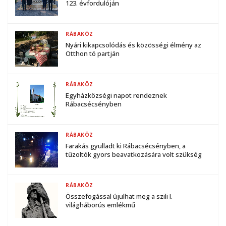
123. évfordulóján
RÁBAKÖZ
Nyári kikapcsolódás és közösségi élmény az
Otthon tó partján
RÁBAKÖZ
Egyházközségi napot rendeznek
Rábacsécsényben
RÁBAKÖZ
Farakás gyulladt ki Rábacsécsényben, a
tűzoltók gyors beavatkozására volt szükség
RÁBAKÖZ
Összefogással újulhat meg a szili I.
világháborús emlékmű