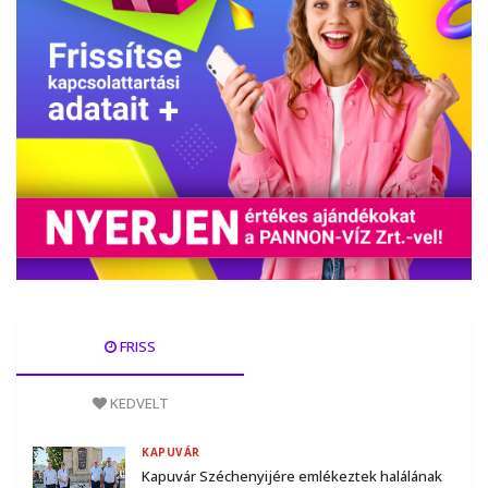
FRISS
KEDVELT
KAPUVÁR
Kapuvár Széchenyijére emlékeztek halálának