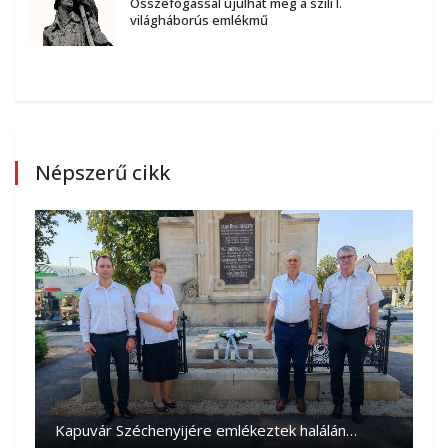
Összefogással újulhat meg a szili I.
világháborús emlékmű
Népszerű cikk
Kapuvár Széchenyijére emlékeztek halálán…