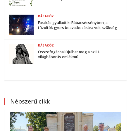
RÁBAKÖZ
Farakás gyulladt ki Rábacsécsényben, a
tűzoltók gyors beavatkozására volt szükség
RÁBAKÖZ
Összefogással újulhat meg a szili I.
világháborús emlékmű
Népszerű cikk