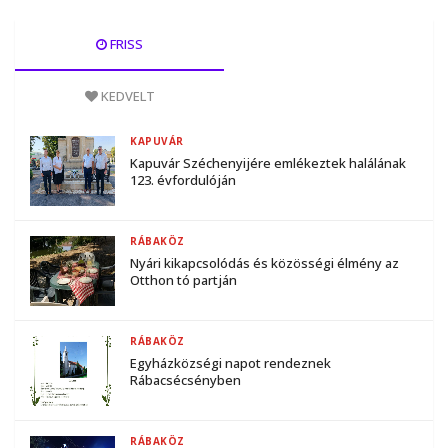
FRISS
KEDVELT
KAPUVÁR
Kapuvár Széchenyijére emlékeztek halálának
123. évfordulóján
RÁBAKÖZ
Nyári kikapcsolódás és közösségi élmény az
Otthon tó partján
RÁBAKÖZ
Egyházközségi napot rendeznek
Rábacsécsényben
RÁBAKÖZ