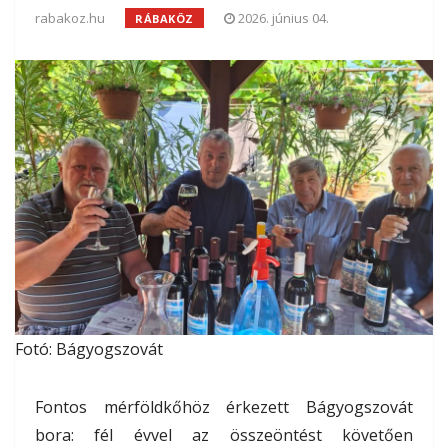
rabakoz.hu
2026. június 04.
RÁBAKÖZ
Fotó: Bágyogszovát
Fontos mérföldkőhöz érkezett Bágyogszovát
bora: fél évvel az összeöntést követően