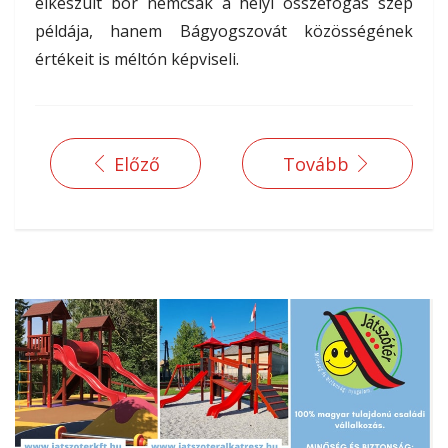
elkészült bor nemcsak a helyi összefogás szép
példája, hanem Bágyogszovát közösségének
értékeit is méltón képviseli.
Előző
Tovább