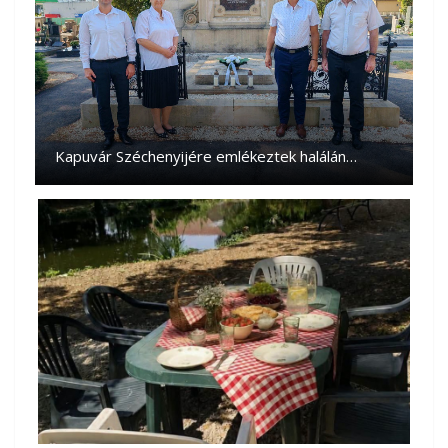
Kapuvár Széchenyijére emlékeztek halálán…