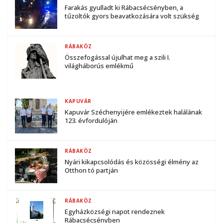
Farakás gyulladt ki Rábacsécsényben, a
tűzoltók gyors beavatkozására volt szükség
RÁBAKÖZ
Összefogással újulhat meg a szili I.
világháborús emlékmű
KAPUVÁR
Kapuvár Széchenyijére emlékeztek halálának
123. évfordulóján
RÁBAKÖZ
Nyári kikapcsolódás és közösségi élmény az
Otthon tó partján
RÁBAKÖZ
Egyházközségi napot rendeznek
Rábacsécsényben