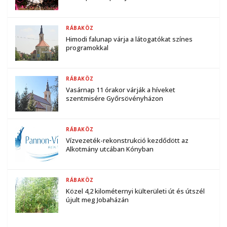
RÁBAKÖZ
Himodi falunap várja a látogatókat színes
programokkal
RÁBAKÖZ
Vasárnap 11 órakor várják a híveket
szentmisére Győrsövényházon
RÁBAKÖZ
Vízvezeték-rekonstrukció kezdődött az
Alkotmány utcában Kónyban
RÁBAKÖZ
Közel 4,2 kilométernyi külterületi út és útszél
újult meg Jobaházán