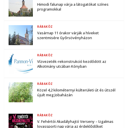
Himodi falunap várja a látogatókat színes
programokkal
RÁBAKÖZ
Vasárnap 11 órakor várják a híveket
szentmisére Győrsövényházon
RÁBAKÖZ
Vízvezeték-rekonstrukció kezdődött az
Alkotmány utcában Kónyban
RÁBAKÖZ
Közel 4,2 kilométernyi külterületi út és útszél
újult meg Jobaházán
RÁBAKÖZ
V. Fehértói Akadályhajtó Verseny – Izgalmas
lovassporti nap várja az érdeklődőket