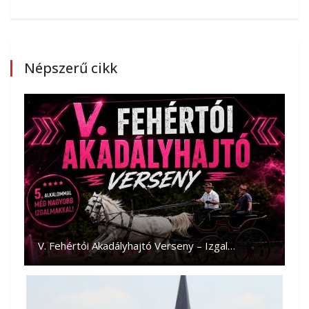
Népszerű cikk
V. Fehértói Akadályhajtó Verseny – Izgal…