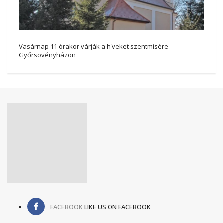
Vasárnap 11 órakor várják a híveket szentmisére
Győrsövényházon
FACEBOOK
LIKE US ON FACEBOOK