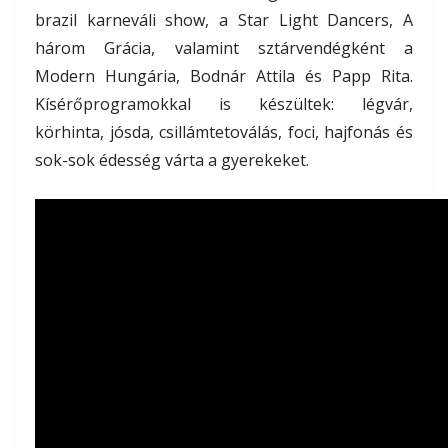
brazil karneváli show, a Star Light Dancers, A
három Grácia, valamint sztárvendégként a
Modern Hungária, Bodnár Attila és Papp Rita.
Kísérőprogramokkal is készültek: légvár,
körhinta, jósda, csillámtetoválás, foci, hajfonás és
sok-sok édesség várta a gyerekeket.