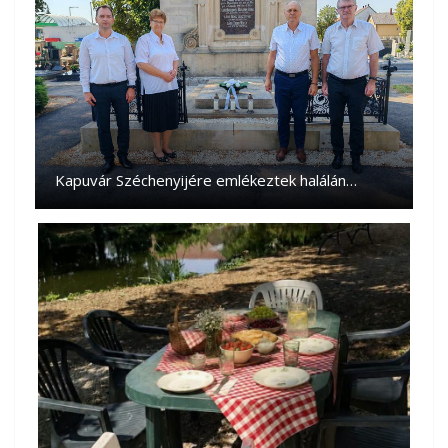
Kapuvár Széchenyijére emlékeztek halálán…