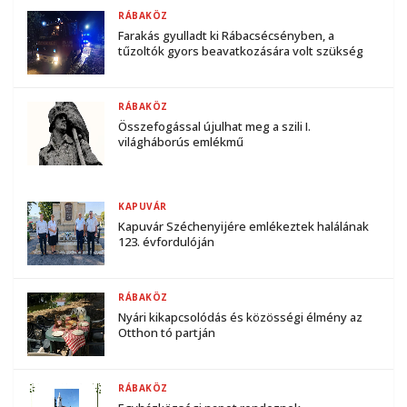
RÁBAKÖZ
Farakás gyulladt ki Rábacsécsényben, a
tűzoltók gyors beavatkozására volt szükség
RÁBAKÖZ
Összefogással újulhat meg a szili I.
világháborús emlékmű
KAPUVÁR
Kapuvár Széchenyijére emlékeztek halálának
123. évfordulóján
RÁBAKÖZ
Nyári kikapcsolódás és közösségi élmény az
Otthon tó partján
RÁBAKÖZ