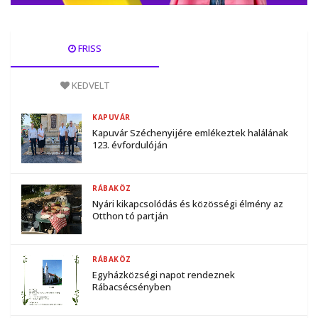
FRISS
KEDVELT
KAPUVÁR
Kapuvár Széchenyijére emlékeztek halálának
123. évfordulóján
RÁBAKÖZ
Nyári kikapcsolódás és közösségi élmény az
Otthon tó partján
RÁBAKÖZ
Egyházközségi napot rendeznek
Rábacsécsényben