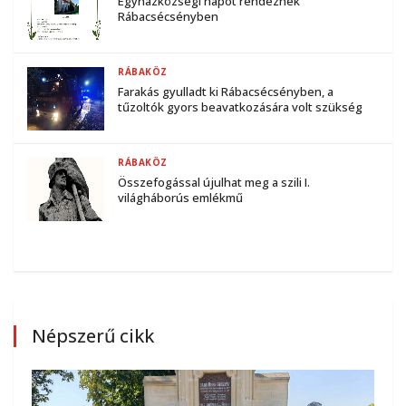
Egyházközségi napot rendeznek
Rábacsécsényben
RÁBAKÖZ
Farakás gyulladt ki Rábacsécsényben, a
tűzoltók gyors beavatkozására volt szükség
RÁBAKÖZ
Összefogással újulhat meg a szili I.
világháborús emlékmű
Népszerű cikk