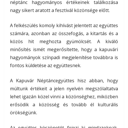
néptánc hagyományos értékeinek találkozása
nagy sikert aratott a fesztivál közönsége előtt.
A felkészülés komoly kihívást jelentett az együttes
számára, azonban az összefogás, a kitartás és a
közös hit meghozta gyümölcsét. A kiváló
minősítés ismét megerősítette, hogy a kapuvári
hagyományok színpadi megjelenítése továbbra is
fontos küldetése az együttesnek.
A
Kapuvár Néptáncegyüttes
hisz abban, hogy
múltunk értékeit a jelen nyelvén megszólaltatva
lehet igazán közel vinni a közönséghez, miközben
erősödik a közösség és tovább él kulturális
örökségünk.
Az együttes köszönetét fejezi ki mindazoknak,