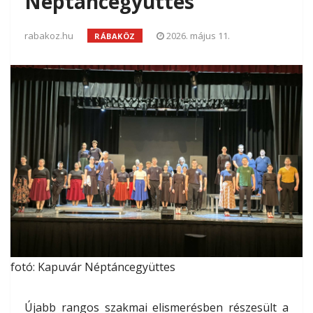
Néptáncegyüttes
rabakoz.hu
2026. május 11.
RÁBAKÖZ
fotó: Kapuvár Néptáncegyüttes
Újabb rangos szakmai elismerésben részesült a