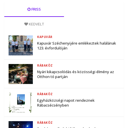
FRISS
KEDVELT
KAPUVÁR
Kapuvár Széchenyijére emlékeztek halálának
123. évfordulóján
RÁBAKÖZ
Nyári kikapcsolódás és közösségi élmény az
Otthon tó partján
RÁBAKÖZ
Egyházközségi napot rendeznek
Rábacsécsényben
RÁBAKÖZ