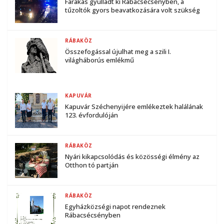
Farakás gyulladt ki Rábacsécsényben, a
tűzoltók gyors beavatkozására volt szükség
RÁBAKÖZ
Összefogással újulhat meg a szili I.
világháborús emlékmű
KAPUVÁR
Kapuvár Széchenyijére emlékeztek halálának
123. évfordulóján
RÁBAKÖZ
Nyári kikapcsolódás és közösségi élmény az
Otthon tó partján
RÁBAKÖZ
Egyházközségi napot rendeznek
Rábacsécsényben