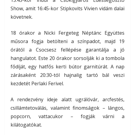
Show, amit 16:45-kor Stipkovits Vivien vidám dalai
követnek.
18 órakor a Nicki Fergeteg Néptánc Együttes
műsora fogja betölteni a színpadot, majd 19
órától a Csocsesz fellépése garantálja a jó
hangulatot. Este 20 órakor sorsolják ki a tombola
fődíját, egy hatfős kerti bútor garnitúrát. A nap
zárásaként 20:30-tól hajnalig tartó bál veszi
kezdetét Perlaki Ferivel.
A rendezvény ideje alatt ugrálóvár, arcfestés,
csillámtetoválás, valamint finomságok – lángos,
popcorn, vattacukor – fogják várni a
kilátogatókat.