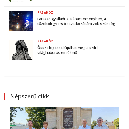
RÁBAKÖZ
Farakás gyulladt ki Rábacsécsényben, a
tűzoltók gyors beavatkozására volt szükség
RÁBAKÖZ
Összefogással újulhat meg a szili I.
világháborús emlékmű
Népszerű cikk