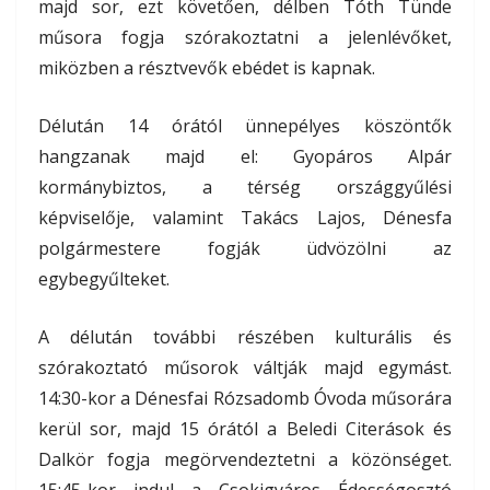
majd sor, ezt követően, délben Tóth Tünde
műsora fogja szórakoztatni a jelenlévőket,
miközben a résztvevők ebédet is kapnak.
Délután 14 órától ünnepélyes köszöntők
hangzanak majd el: Gyopáros Alpár
kormánybiztos, a térség országgyűlési
képviselője, valamint Takács Lajos, Dénesfa
polgármestere fogják üdvözölni az
egybegyűlteket.
A délután további részében kulturális és
szórakoztató műsorok váltják majd egymást.
14:30-kor a Dénesfai Rózsadomb Óvoda műsorára
kerül sor, majd 15 órától a Beledi Citerások és
Dalkör fogja megörvendeztetni a közönséget.
15:45-kor indul a Csokigyáros Édességosztó