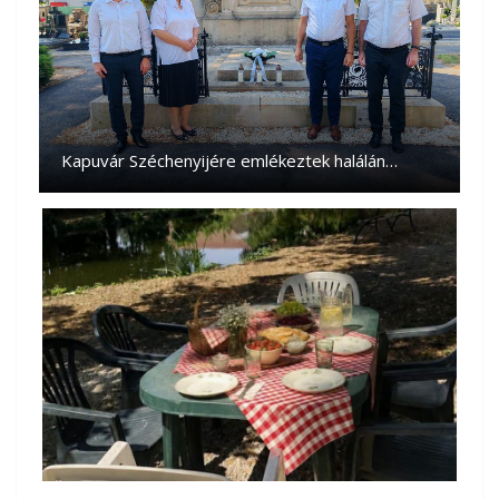
Kapuvár Széchenyijére emlékeztek halálán…