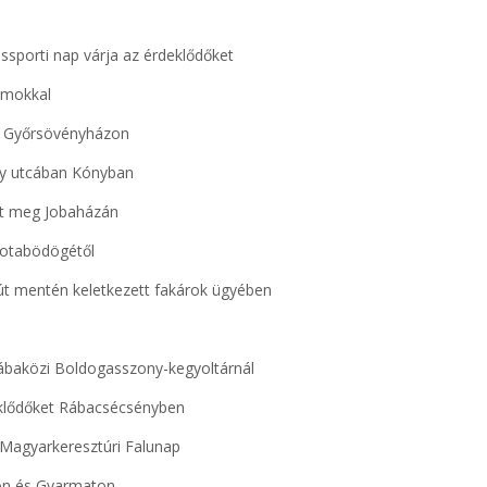
ssporti nap várja az érdeklődőket
amokkal
re Győrsövényházon
ny utcában Kónyban
jult meg Jobaházán
kotabödögétől
 út mentén keletkezett fakárok ügyében
ábaközi Boldogasszony-kegyoltárnál
eklődőket Rábacsécsényben
a Magyarkeresztúri Falunap
don és Gyarmaton