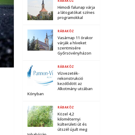
RÁBAKÖZ
Himodi falunap várja
a látogatókat színes
programokkal
RÁBAKÖZ
Vasárnap 11 órakor
várják a híveket
szentmisére
Győrsövényházon
RÁBAKÖZ
Vízvezeték-
rekonstrukció
kezdődött az
Alkotmány utcában
Kónyban
RÁBAKÖZ
Közel 4,2
kilométernyi
külterületi út és
útszél újult meg
Jobaházán