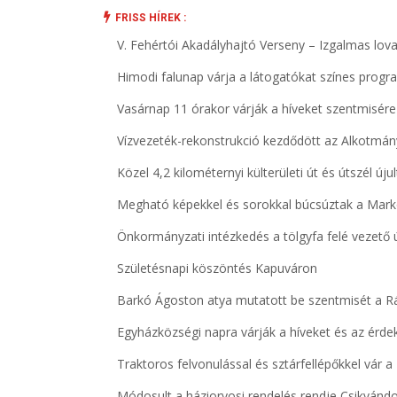
FRISS HÍREK :
V. Fehértói Akadályhajtó Verseny – Izgalmas lova
Himodi falunap várja a látogatókat színes progr
Vasárnap 11 órakor várják a híveket szentmisé
Vízvezeték-rekonstrukció kezdődött az Alkotmá
Közel 4,2 kilométernyi külterületi út és útszél ú
Megható képekkel és sorokkal búcsúztak a Mar
Önkormányzati intézkedés a tölgyfa felé vezető
Születésnapi köszöntés Kapuváron
Barkó Ágoston atya mutatott be szentmisét a R
Egyházközségi napra várják a híveket és az érd
Traktoros felvonulással és sztárfellépőkkel vár 
Módosult a háziorvosi rendelés rendje Csikván