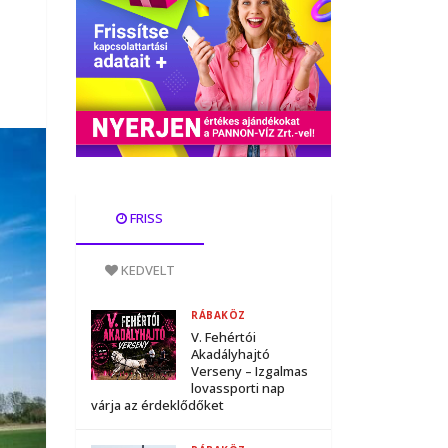
FRISS
KEDVELT
RÁBAKÖZ
V. Fehértói
Akadályhajtó
Verseny – Izgalmas
lovassporti nap
várja az érdeklődőket