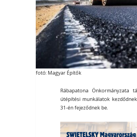
fotó: Magyar Építők
Rábapatona Önkormányzata táj
útépítési munkálatok kezdődnek
31-én fejeződnek be.