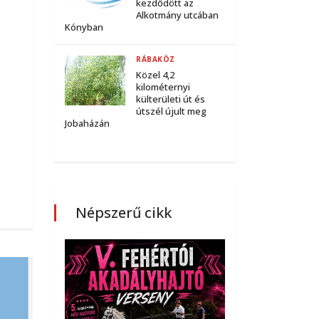
kezdődött az
Alkotmány utcában
Kónyban
RÁBAKÖZ
Közel 4,2
kilométernyi
külterületi út és
útszél újult meg
Jobaházán
Népszerű cikk