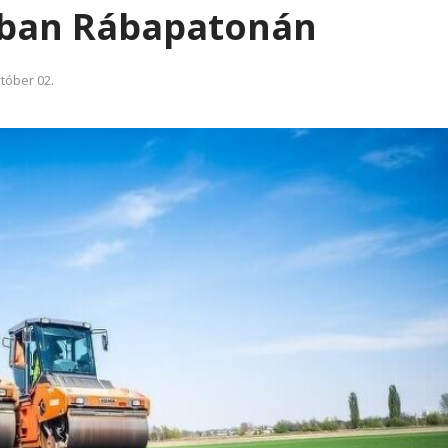
ában Rábapatonán
tóber 02.