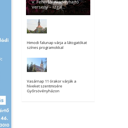
V. Fehértói Akadályhajtó
Verseny – Izgal…
Himodi falunap várja a látogatókat
színes programokkal
Vasárnap 11 órakor várják a
híveket szentmisére
Győrsövényházon