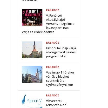
RÁBAKÖZ
V. Fehértói
Akadályhajtó
Verseny – Izgalmas
lovassporti nap
várja az érdeklődőket
RÁBAKÖZ
Himodi falunap várja
a látogatókat színes
programokkal
RÁBAKÖZ
Vasárnap 11 órakor
várják a híveket
szentmisére
Győrsövényházon
RÁBAKÖZ
Vízvezeték-
rekonstrukció