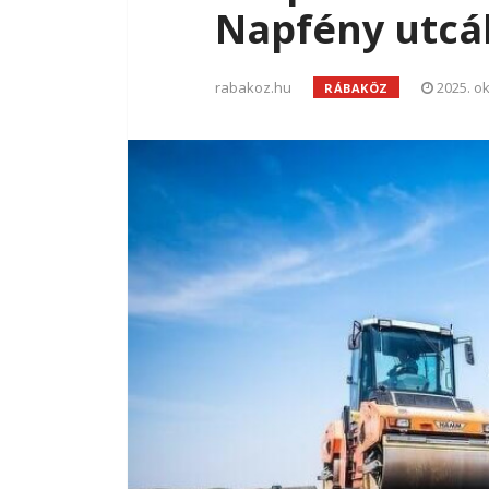
Napfény utc
rabakoz.hu
2025. ok
RÁBAKÖZ