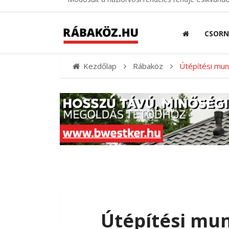
CSOR
Kezdőlap
Rábaköz
Útépítési mu
Útépítési mu