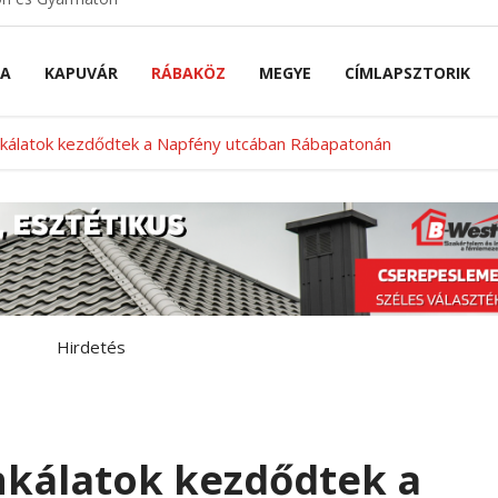
NA
KAPUVÁR
RÁBAKÖZ
MEGYE
CÍMLAPSZTORIK
nkálatok kezdődtek a Napfény utcában Rábapatonán
Hirdetés
nkálatok kezdődtek a