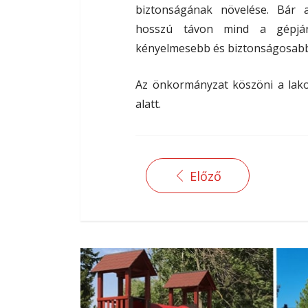
biztonságának növelése. Bár a
hosszú távon mind a gépjár
kényelmesebb és biztonságosabb k
Az önkormányzat köszöni a lako
alatt.
Előző