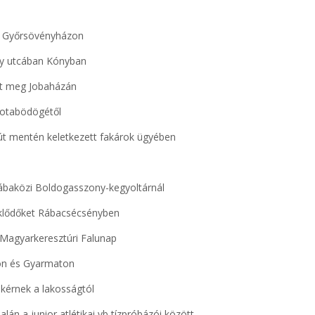
re Győrsövényházon
ny utcában Kónyban
jult meg Jobaházán
kotabödögétől
 út mentén keletkezett fakárok ügyében
ábaközi Boldogasszony-kegyoltárnál
eklődőket Rábacsécsényben
a Magyarkeresztúri Falunap
don és Gyarmaton
 kérnek a lakosságtól
n a junior atlétikai vb tízpróbázói között