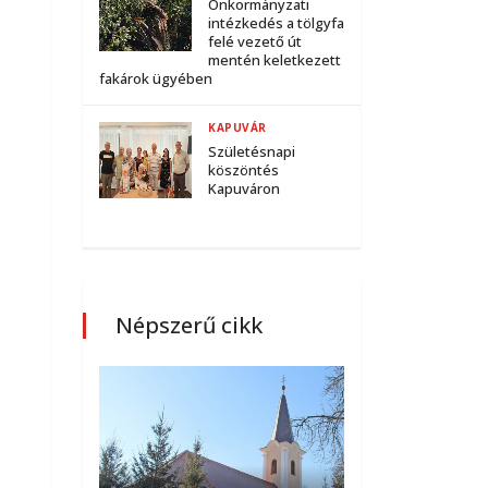
Önkormányzati
intézkedés a tölgyfa
felé vezető út
mentén keletkezett
fakárok ügyében
KAPUVÁR
Születésnapi
köszöntés
Kapuváron
Népszerű cikk