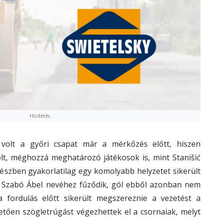
Hirdetés
volt a győri csapat már a mérkőzés előtt, hiszen
lt, méghozzá meghatározó játékosok is, mint Stanišić
részben gyakorlatilag egy komolyabb helyzetet sikerült
ly Szabó Ábel nevéhez fűződik, gól ebből azonban nem
 fordulás előtt sikerült megszereznie a vezetést a
etően szögletrúgást végezhettek el a csornaiak, melyt