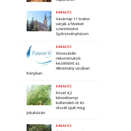
RÁBAKÖZ
Vasárnap 11 órakor
várják a híveket
szentmisére
Győrsövényházon
RÁBAKÖZ
Vízvezeték-
rekonstrukció
kezdődött az
Alkotmány utcában
Kónyban
RÁBAKÖZ
Közel 4,2
kilométernyi
külterületi út és
útszél újult meg
Jobaházán
RÁBAKÖZ