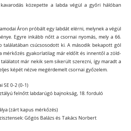
 kavarodás közepette a labda végül a győri hálóban
Samodai Áron próbált egy labdát elérni, melynek a végül
ménye. Egyre inkább nőtt a csornai nyomás, mely a 66.
 találatában csúcsosodott ki. A második bekapott gól
a mérkőzés gyakorlatilag már eldőlt és innentől a zöld-
találatot már nekik sem sikerült szerezni, így maradt a
eljes képét nézve megérdemelt csornai győzelem.
 SE 0-2 (0-1)
ályú felnőtt labdarúgó bajnokság, 18. forduló
álya (zárt kapus mérkőzés)
szisztensek: Gőgös Balázs és Takács Norbert