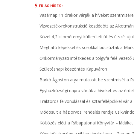
FRISS HÍREK :
Vasárnap 11 órakor várják a híveket szentmisé
Vízvezeték-rekonstrukció kezdődött az Alkotmá
Közel 4,2 kilométernyi külterületi út és útszél ú
Megható képekkel és sorokkal búcsúztak a Mar
Önkormányzati intézkedés a tölgyfa felé vezető
Születésnapi köszöntés Kapuváron
Barkó Ágoston atya mutatott be szentmisét a R
Egyházközségi napra várják a híveket és az érd
Traktoros felvonulással és sztárfellépőkkel vár 
Módosult a háziorvosi rendelés rendje Csikván
Költözés előtt a Rábapatonai Könyvtár – ládákat
Kóny büszkesége a világbajnokságon – Zemen Zalá