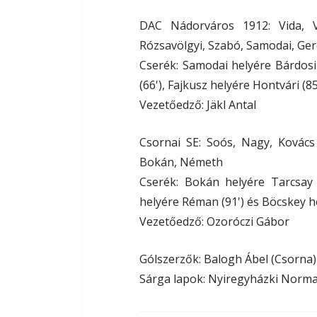
DAC Nádorváros 1912: Vida, Vá
Rózsavölgyi, Szabó, Samodai, Ge
Cserék: Samodai helyére Bárdosi 
(66'), Fajkusz helyére Hontvári (8
Vezetőedző: Jäkl Antal
Csornai SE: Soós, Nagy, Kovács G
Bokán, Németh
Cserék: Bokán helyére Tarcsay (
helyére Réman (91') és Böcskey he
Vezetőedző: Ozoróczi Gábor
Gólszerzők: Balogh Ábel (Csorna) 
Sárga lapok: Nyiregyházki Norman