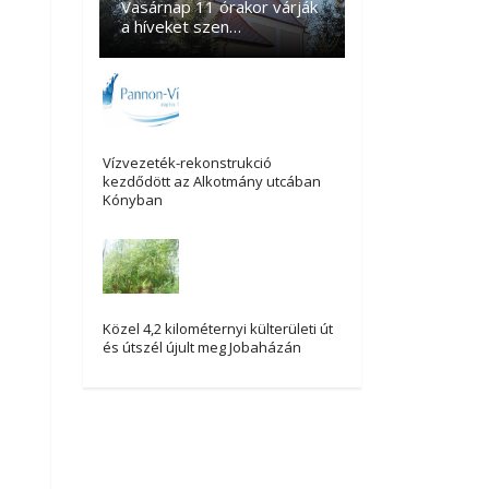
Vasárnap 11 órakor várják
a híveket szen…
Vízvezeték-rekonstrukció
kezdődött az Alkotmány utcában
Kónyban
Közel 4,2 kilométernyi külterületi út
és útszél újult meg Jobaházán