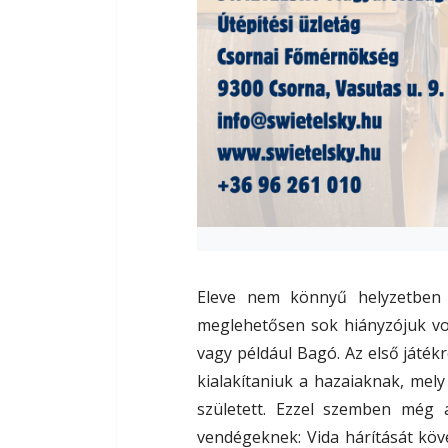
Eleve nem könnyű helyzetben 
meglehetősen sok hiányzójuk vo
vagy például Bagó. Az első játék
kialakítaniuk a hazaiaknak, me
született. Ezzel szemben még a
vendégeknek: Vida hárítását köv