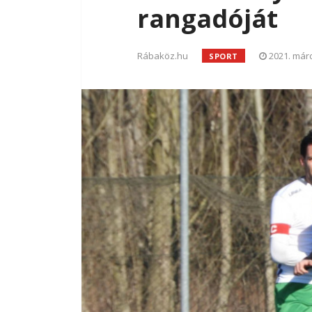
rangadóját
Rábaköz.hu
2021. márc
SPORT