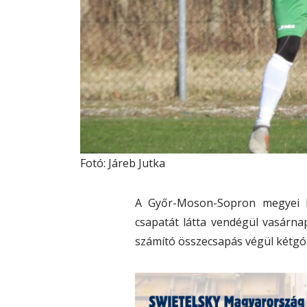
Fotó: Járeb Jutka
A Győr-Moson-Sopron megyei I.
csapatát látta vendégül vasárna
számító összecsapás végül kétgó