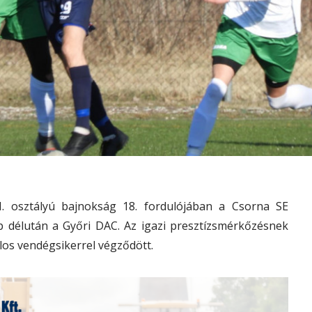
 osztályú bajnokság 18. fordulójában a Csorna SE
p délután a Győri DAC. Az igazi presztízsmérkőzésnek
los vendégsikerrel végződött.