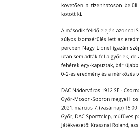
követően a tizenhatoson belüli
kötött ki.
A második félidő elején azonnal 
súlyos izomsérülés lett az ered
percben Nagy Lionel igazán szép
után sem adták fel a győriek, de 
fehérek egy-kapuztak, bár újabb 
0-2-es eredmény és a mérkőzés t
DAC Nádorváros 1912 SE - Csornai
Győr-Moson-Sopron megyei I. oszt
2021. március 7. (vasárnap) 15:00
Győr, DAC Sporttelep, műfüves p
Játékvezető: Krasznai Roland, as