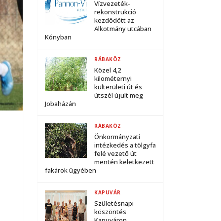
Vízvezeték-
rekonstrukció
kezdődött az
Alkotmány utcában
Kónyban
RÁBAKÖZ
Közel 4,2
kilométernyi
külterületi út és
útszél újult meg
Jobaházán
RÁBAKÖZ
Önkormányzati
intézkedés a tölgyfa
felé vezető út
mentén keletkezett
fakárok ügyében
KAPUVÁR
Születésnapi
köszöntés
Kapuváron