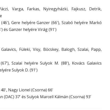
czi, Varga, Farkas, Nyiregyházki, Fajkusz, Detrik,
re
(46'), Gere helyére Ganzer (66'), Szabó helyére Markó
5') és Ganzer helyére Virág (91')
alavics, Füleki, Visy, Böcskey, Balogh, Szalai, Papp,
67'), Szalai helyére Sulyok M. (88'), Kovács Galavics
lyére Sulyok D. (91')
40', Nagy Lionel (Csorna) 66'
 (DAC) 37' és Sulyok Marcell Kálmán (Csorna) 93'