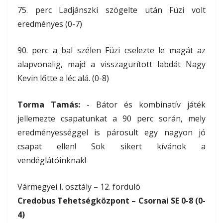
75. perc Ladjánszki szögelte után Füzi volt
eredményes (0-7)
90. perc a bal szélen Füzi cselezte le magát az
alapvonalig, majd a visszagurított labdát Nagy
Kevin lőtte a léc alá. (0-8)
Torma Tamás:
- Bátor és kombinatív játék
jellemezte csapatunkat a 90 perc során, mely
eredményességgel is párosult egy nagyon jó
csapat ellen! Sok sikert kívánok a
vendéglátóinknak!
Vármegyei I. osztály – 12. forduló
Credobus Tehetségközpont – Csornai SE 0-8 (0-
4)