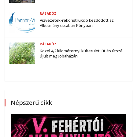
RÁBAKÖZ
Vízvezeték-rekonstrukció kezdődött az
Alkotmány utcában Kónyban
RÁBAKÖZ
Közel 4,2 kilométernyi külterületi út és útszél
újult meg Jobaházán
Népszerű cikk