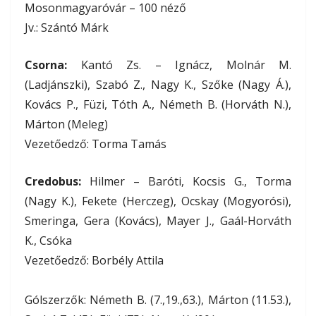
Mosonmagyaróvár – 100 néző
Jv.: Szántó Márk
Csorna:
Kantó Zs. – Ignácz, Molnár M.
(Ladjánszki), Szabó Z., Nagy K., Szőke (Nagy Á.),
Kovács P., Füzi, Tóth A., Németh B. (Horváth N.),
Márton (Meleg)
Vezetőedző: Torma Tamás
Credobus:
Hilmer – Baróti, Kocsis G., Torma
(Nagy K.), Fekete (Herczeg), Ocskay (Mogyorósi),
Smeringa, Gera (Kovács), Mayer J., Gaál-Horváth
K., Csóka
Vezetőedző: Borbély Attila
Gólszerzők: Németh B. (7.,19.,63.), Márton (11.53.),