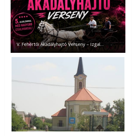
V. Fehértói Akadályhajtó Verseny – Izgal…