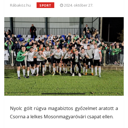
Rábaköz.hu
2024. október 27.
SPORT
Nyolc gólt rúgva magabiztos győzelmet aratott a
Csorna a lelkes Mosonmagyaróvári csapat ellen.