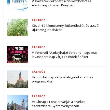
Vízvezeték-rekonstrukció kezdődött az
Alkotmány utcában Kónyban
RÁBAKÖZ
Közel 4,2 kilométernyi külterületi út és útszél
újult meg Jobaházán
RÁBAKÖZ
V. Fehértói Akadályhajtó Verseny – Izgalmas
lovassporti nap várja az érdeklődőket
RÁBAKÖZ
Himodi falunap várja a látogatókat színes
programokkal
RÁBAKÖZ
Vasárnap 11 órakor várják a híveket
szentmisére Győrsövényházon