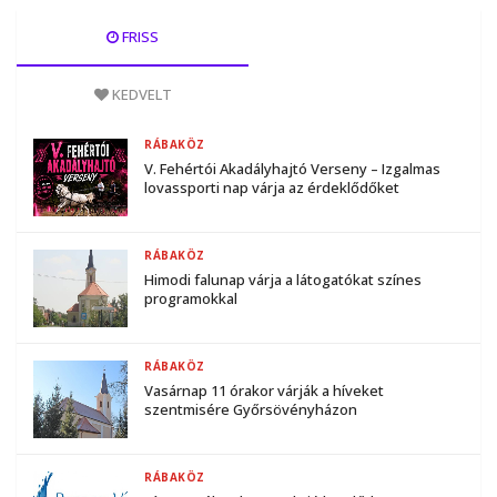
FRISS
KEDVELT
RÁBAKÖZ
V. Fehértói Akadályhajtó Verseny – Izgalmas
lovassporti nap várja az érdeklődőket
RÁBAKÖZ
Himodi falunap várja a látogatókat színes
programokkal
RÁBAKÖZ
Vasárnap 11 órakor várják a híveket
szentmisére Győrsövényházon
RÁBAKÖZ