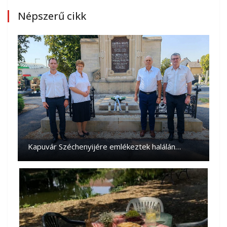
Népszerű cikk
Kapuvár Széchenyijére emlékeztek halálán…