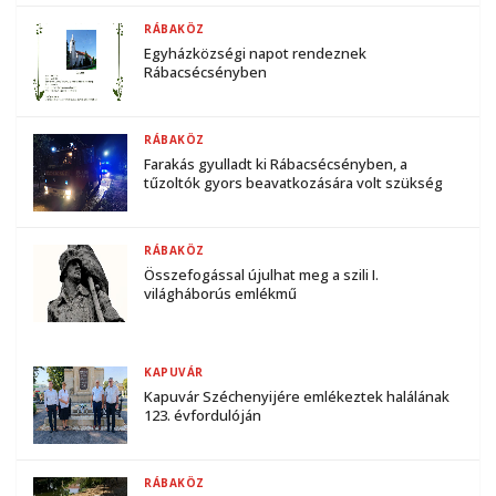
RÁBAKÖZ
Egyházközségi napot rendeznek
Rábacsécsényben
RÁBAKÖZ
Farakás gyulladt ki Rábacsécsényben, a
tűzoltók gyors beavatkozására volt szükség
RÁBAKÖZ
Összefogással újulhat meg a szili I.
világháborús emlékmű
KAPUVÁR
Kapuvár Széchenyijére emlékeztek halálának
123. évfordulóján
RÁBAKÖZ