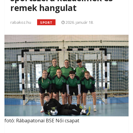
remek hangulat
rabakoz.hu
2026. január 18.
SPORT
fotó: Rábapatonai BSE Női csapat