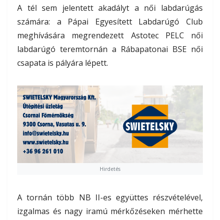
A tél sem jelentett akadályt a női labdarúgás
számára: a Pápai Egyesített Labdarúgó Club
meghívására megrendezett Astotec PELC női
labdarúgó teremtornán a Rábapatonai BSE női
csapata is pályára lépett.
Hirdetés
A tornán több NB II-es együttes részvételével,
izgalmas és nagy iramú mérkőzéseken mérhette