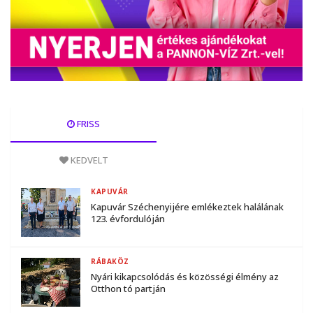
FRISS
KEDVELT
KAPUVÁR
Kapuvár Széchenyijére emlékeztek halálának
123. évfordulóján
RÁBAKÖZ
Nyári kikapcsolódás és közösségi élmény az
Otthon tó partján