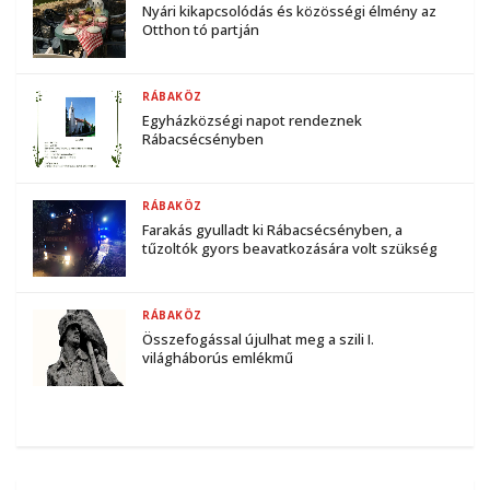
Nyári kikapcsolódás és közösségi élmény az
Otthon tó partján
RÁBAKÖZ
Egyházközségi napot rendeznek
Rábacsécsényben
RÁBAKÖZ
Farakás gyulladt ki Rábacsécsényben, a
tűzoltók gyors beavatkozására volt szükség
RÁBAKÖZ
Összefogással újulhat meg a szili I.
világháborús emlékmű