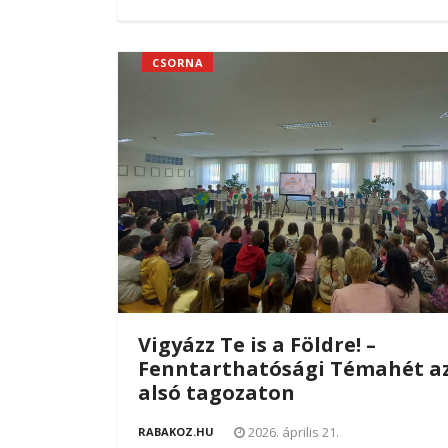
CSORNA
Vigyázz Te is a Földre! –
Fenntarthatósági Témahét a
alsó tagozaton
2026. április 21.
RABAKOZ.HU