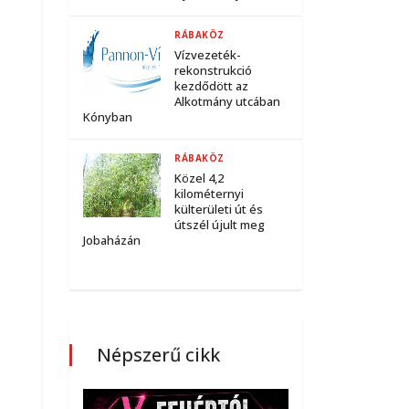
RÁBAKÖZ
Vízvezeték-
rekonstrukció
kezdődött az
Alkotmány utcában
Kónyban
RÁBAKÖZ
Közel 4,2
kilométernyi
külterületi út és
útszél újult meg
Jobaházán
Népszerű cikk