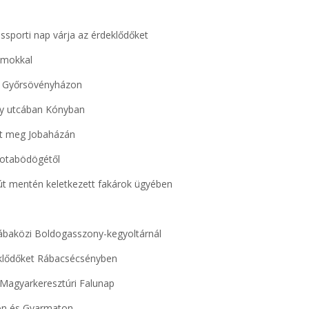
ssporti nap várja az érdeklődőket
amokkal
re Győrsövényházon
ny utcában Kónyban
jult meg Jobaházán
kotabödögétől
 út mentén keletkezett fakárok ügyében
ábaközi Boldogasszony-kegyoltárnál
eklődőket Rábacsécsényben
a Magyarkeresztúri Falunap
don és Gyarmaton