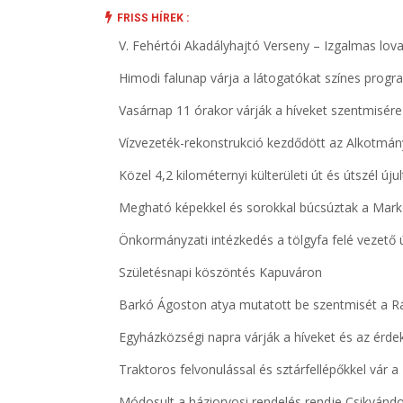
FRISS HÍREK :
V. Fehértói Akadályhajtó Verseny – Izgalmas lova
Himodi falunap várja a látogatókat színes progr
Vasárnap 11 órakor várják a híveket szentmisé
Vízvezeték-rekonstrukció kezdődött az Alkotmá
Közel 4,2 kilométernyi külterületi út és útszél ú
Megható képekkel és sorokkal búcsúztak a Mar
Önkormányzati intézkedés a tölgyfa felé vezető
Születésnapi köszöntés Kapuváron
Barkó Ágoston atya mutatott be szentmisét a R
Egyházközségi napra várják a híveket és az érd
Traktoros felvonulással és sztárfellépőkkel vár 
Módosult a háziorvosi rendelés rendje Csikván