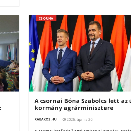
CSORNA
A csornai Bóna Szabolcs lett az 
z
kormány agrárminisztere
2026. április 20.
RABAKOZ.HU
A csornai kötődésű szakember a kampány sorá