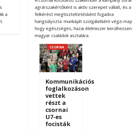
s
agrárszakértőként is aktív szerepet vállalt, és a
ák a
felkérést megtiszteltetésként fogadva
t.
hangsúlyozta: munkáját szolgálatként végzi maj
hogy egészséges, hazai élelmiszer kerülhessen
magyar családok asztalára.
CSORNA
Kommunikációs
foglalkozáson
vettek
részt a
csornai
U7-es
focisták