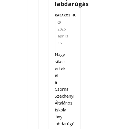
labdarúgás
RABAKOZ.HU
2026.
április
16.
Nagy
sikert
értek
el
a
Csornai
Széchenyi
Általános
Iskola
lány
labdarúgói