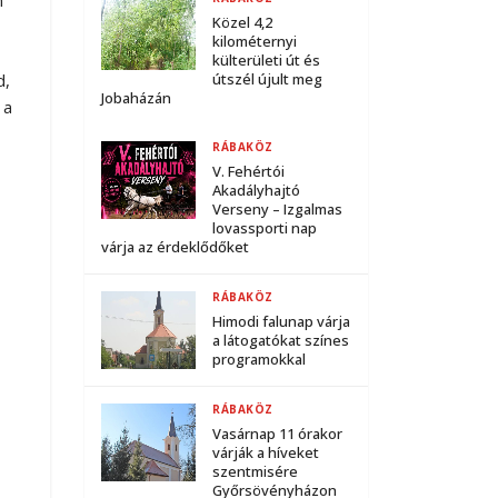
Közel 4,2
kilométernyi
külterületi út és
d,
útszél újult meg
Jobaházán
 a
RÁBAKÖZ
V. Fehértói
Akadályhajtó
Verseny – Izgalmas
lovassporti nap
várja az érdeklődőket
RÁBAKÖZ
Himodi falunap várja
a látogatókat színes
programokkal
RÁBAKÖZ
Vasárnap 11 órakor
várják a híveket
szentmisére
Győrsövényházon