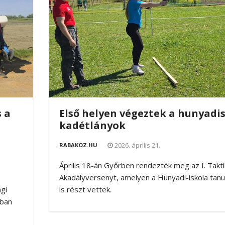
 a
Első helyen végeztek a hunyadi
a
kadétlányok
2026. április 21.
RABAKOZ.HU
Április 18-án Győrben rendezték meg az I. Takti
Akadályversenyt, amelyen a Hunyadi-iskola tanu
gi
is részt vettek.
tban