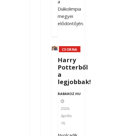
a
Diákolimpia
megyei
elődöntőjén.
CSORNA
Harry
Potterből
a
legjobbak!
RABAKOZ.HU
2026.
április
16.
Nyolcadik