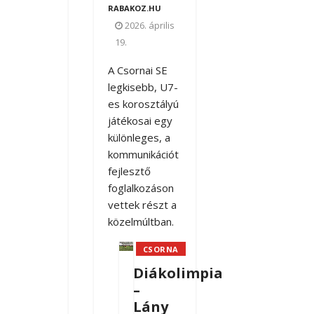
RABAKOZ.HU
2026. április
19.
A
Csornai SE
legkisebb, U7-
es korosztályú
játékosai egy
különleges, a
kommunikációt
fejlesztő
foglalkozáson
vettek részt a
közelmúltban.
CSORNA
Diákolimpia
–
Lány