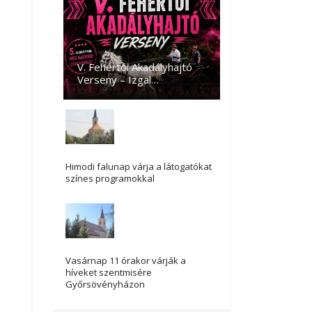
V. Fehértói Akadályhajtó
Verseny – Izgal…
Himodi falunap várja a látogatókat
színes programokkal
Vasárnap 11 órakor várják a
híveket szentmisére
Győrsövényházon