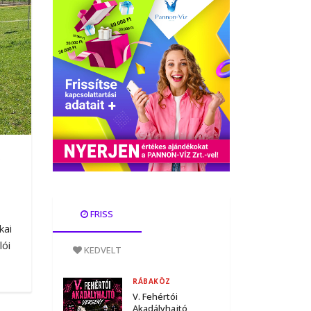
s
FRISS
kai
lói
KEDVELT
RÁBAKÖZ
V. Fehértói
Akadályhajtó