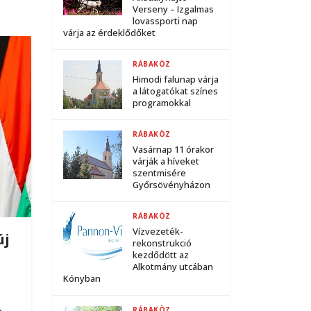
Verseny – Izgalmas
lovassporti nap
várja az érdeklődőket
RÁBAKÖZ
Himodi falunap várja
a látogatókat színes
programokkal
RÁBAKÖZ
Vasárnap 11 órakor
várják a híveket
szentmisére
Győrsövényházon
RÁBAKÖZ
Vízvezeték-
új
rekonstrukció
kezdődött az
Alkotmány utcában
Kónyban
n
RÁBAKÖZ