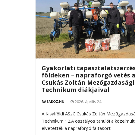
Gyakorlati tapasztalatszerzés
földeken – napraforgó vetés 
Csukás Zoltán Mezőgazdasági
Technikum diákjaival
2026. április 24.
RÁBAKÖZ.HU
A Kisalföldi ASzC Csukás Zoltán Mezőgazdasá
Technikum 12.A osztályos tanulói a közelmúl
elvetették a napraforgó fajtasort.