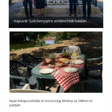
Kapuvár Széchenyijére emlékeztek halálán…
Nyári kikapcsolódás és közösségi élmény az Otthon tó
partján