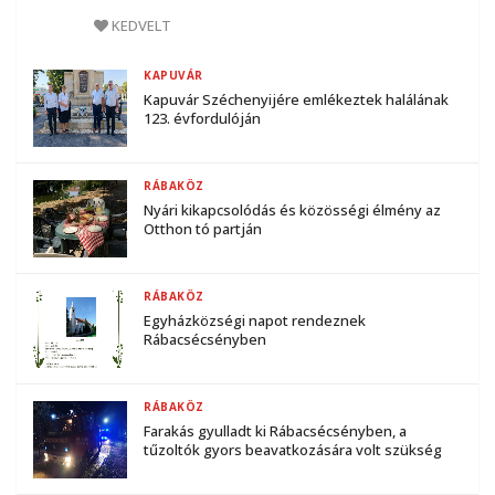
KEDVELT
KAPUVÁR
Kapuvár Széchenyijére emlékeztek halálának
123. évfordulóján
RÁBAKÖZ
Nyári kikapcsolódás és közösségi élmény az
Otthon tó partján
RÁBAKÖZ
Egyházközségi napot rendeznek
Rábacsécsényben
RÁBAKÖZ
Farakás gyulladt ki Rábacsécsényben, a
tűzoltók gyors beavatkozására volt szükség