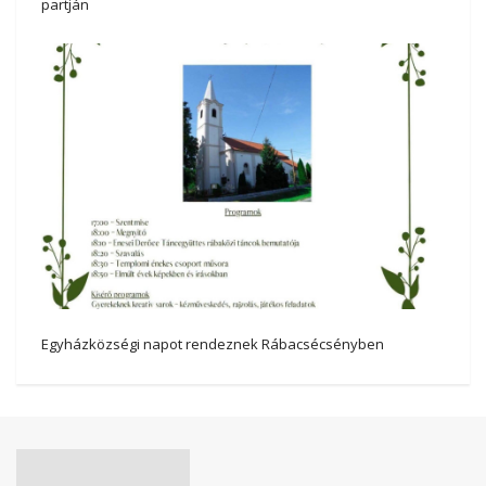
partján
Egyházközségi napot rendeznek Rábacsécsényben