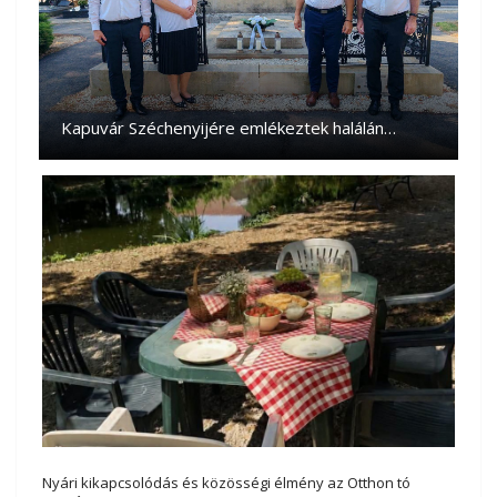
Kapuvár Széchenyijére emlékeztek halálán…
Nyári kikapcsolódás és közösségi élmény az Otthon tó