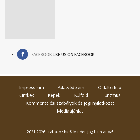
FACEBOOK
LIKE US ON FACEBOOK
Impresszum
Adatvédelem
Oldaltérkép
Cimkék
Képek
Külföld
Turizmus
Kommentelési szabályok és jogi nyilatkozat
Médiaajánlat
2021 2026 - rabakoz.hu © Minden jog fenntartva!