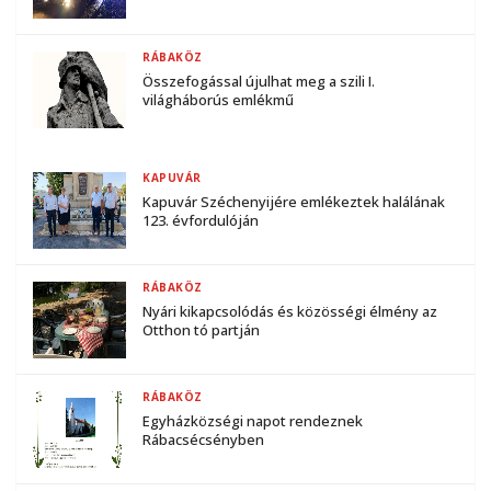
RÁBAKÖZ
Összefogással újulhat meg a szili I.
világháborús emlékmű
KAPUVÁR
Kapuvár Széchenyijére emlékeztek halálának
123. évfordulóján
RÁBAKÖZ
Nyári kikapcsolódás és közösségi élmény az
Otthon tó partján
RÁBAKÖZ
Egyházközségi napot rendeznek
Rábacsécsényben