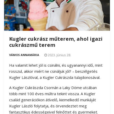
Kugler cukrász műterem, ahol igazi
cukrászmű terem
2023. június 28.
VÁMOS ANNAMÁRIA
Ha valamit lehet jól is csinálni, és ugyanannyi idő, mint
rosszul, akkor miért ne csináljuk jól? – beszélgetés
Kugler Lászlóval, a Kugler Cukrászda tulajdonosával.
A Kugler Cukrászda Csornán a Laky Döme utcában
több mint 100 éves múltra tekint vissza. A Kugler
család generációkon átívelő, kiemelkedő munkáját
Kugler László folytatja, és örvendeztet meg
fantasztikus édességeivel felnőttet és gyermeket.