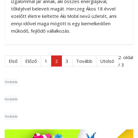
izgalommal jár annak, aki összes energiájával,
tőkéjével beleveti magát. Herczeg Ákos 18 évvel
ezelőtt életre keltette Áki Mobil nevű üzletét, ami
ennyi idővel maga mögött is egy kiemelkedően
működő, fejlődő vállalkozás.
2. oldal
Első
Előző
1
2
3
Tovább
Utolsó
/ 3
Hirdetés
Hirdetés
Hirdetés