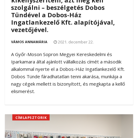
kikényszeríteni, azt meg kell
szolgálni – beszélgetés Dobos
Tündével a Dobos-Ház
Ingatlankezelő Kft. alapítójával,
vezetőjével.
2021. december 22.
VÁMOS ANNAMÁRIA
A Győr-Moson Sopron Megyei Kereskedelmi és
Iparkamara által ajánlott vállalkozás címét a második
alkalommal nyerte el a Dobos-Ház Ingatlankezelő Kft.
Dobos Tünde fáradhatatlan tenni akarása, munkája a
nagy cégek mellett is bizonyított, és megkapta a kellő
elismerést.
CÍMLAPSZTORIK