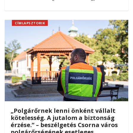
CÍMLAPSZTORIK
„Polgárőrnek lenni önként vállalt
kötelesség. A jutalom a biztonság
érzése.” – beszélgetés Csorna város
polgárőrségének esetleges