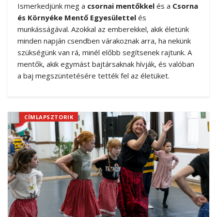
Ismerkedjünk meg a
csornai mentőkkel
és a
Csorna
és Környéke Mentő Egyesülettel
és
munkásságával. Azokkal az emberekkel, akik életünk
minden napján csendben várakoznak arra, ha nekünk
szükségünk van rá, minél előbb segítsenek rajtunk. A
mentők, akik egymást bajtársaknak hívják, és valóban
a baj megszüntetésére tették fel az életüket.
CÍMLAPSZTORIK