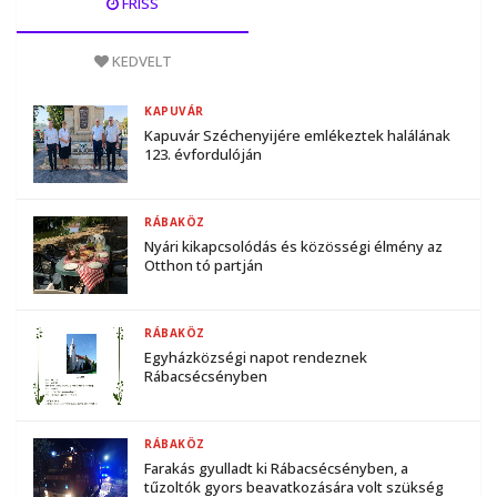
FRISS
KEDVELT
KAPUVÁR
Kapuvár Széchenyijére emlékeztek halálának
123. évfordulóján
RÁBAKÖZ
Nyári kikapcsolódás és közösségi élmény az
Otthon tó partján
RÁBAKÖZ
Egyházközségi napot rendeznek
Rábacsécsényben
RÁBAKÖZ
Farakás gyulladt ki Rábacsécsényben, a
tűzoltók gyors beavatkozására volt szükség