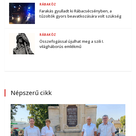
RÁBAKÖZ
Farakás gyulladt ki Rábacsécsényben, a
tűzoltók gyors beavatkozására volt szükség
RÁBAKÖZ
Összefogással újulhat meg a szili I.
világháborús emlékmű
Népszerű cikk