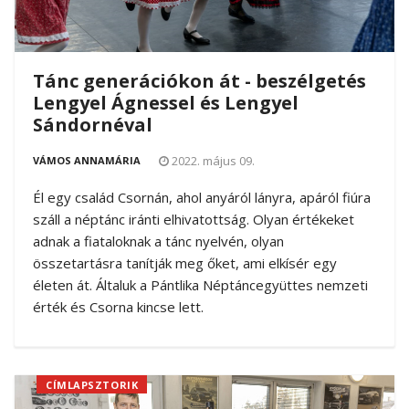
Tánc generációkon át - beszélgetés
Lengyel Ágnessel és Lengyel
Sándornéval
2022. május 09.
VÁMOS ANNAMÁRIA
Él egy család Csornán, ahol anyáról lányra, apáról fiúra
száll a néptánc iránti elhivatottság. Olyan értékeket
adnak a fiataloknak a tánc nyelvén, olyan
összetartásra tanítják meg őket, ami elkísér egy
életen át. Általuk a Pántlika Néptáncegyüttes nemzeti
érték és Csorna kincse lett.
CÍMLAPSZTORIK